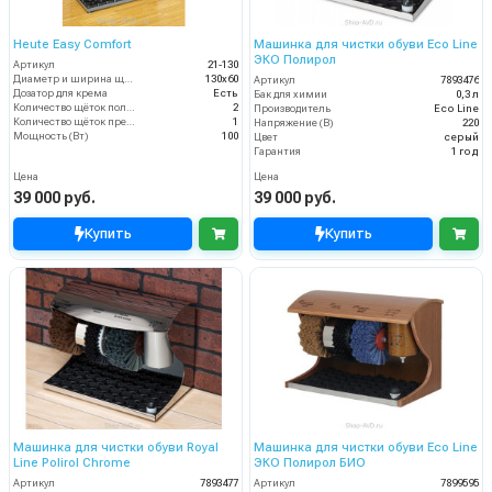
Heute Easy Comfort
Машинка для чистки обуви Eco Line
ЭКО Полирол
Артикул
21-130
Диаметр и ширина щёток (мм)
130х60
Артикул
7893476
Дозатор для крема
Есть
Бак для химии
0,3 л
Количество щёток полировки (шт)
2
Производитель
Eco Line
Количество щёток предварительной очистки (шт)
1
Напряжение (В)
220
Мощность (Вт)
100
Цвет
серый
Гарантия
1 год
Цена
Цена
39 000 руб.
39 000 руб.
Купить
Купить
Машинка для чистки обуви Royal
Машинка для чистки обуви Eco Line
Line Polirol Chrome
ЭКО Полирол БИО
Артикул
7893477
Артикул
7899595