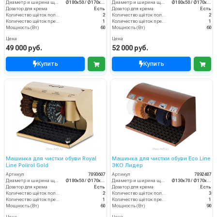
Диаметр и ширина щёток (мм)
Ø180х50 / Ø170х70
Диаметр и ширина щёток (мм)
Ø180х50 / Ø170х70
Дозатор для крема
Есть
Дозатор для крема
Есть
Количество щёток полировки (шт)
2
Количество щёток полировки (шт)
2
Количество щёток предварительной очистки (шт)
1
Количество щёток предварительной очистки (шт)
1
Мощность (Вт)
60
Мощность (Вт)
60
Цена
Цена
49 000 руб.
52 000 руб.
Купить
Купить
Машинка для чистки обуви Royal
Машинка для чистки обуви Eco Line
Line Polirol Gold
ЭКО Лидер
Артикул
7893607
Артикул
7892487
Диаметр и ширина щёток (мм)
Ø180х50 / Ø170х70
Диаметр и ширина щёток (мм)
Ø130х70 / Ø170х70
Дозатор для крема
Есть
Дозатор для крема
Есть
Количество щёток полировки (шт)
2
Количество щёток полировки (шт)
3
Количество щёток предварительной очистки (шт)
1
Количество щёток предварительной очистки (шт)
1
Мощность (Вт)
60
Мощность (Вт)
90