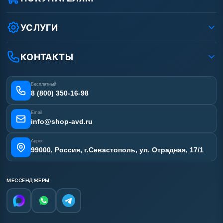
Защита данных клиента
Как заказать?
Условия соглашения
Оплата
УСЛУГИ
Вакансии
Доставка
Ремонт АВД
Рассрочка
Гарантия
Сертификаты
КОНТАКТЫ
Статьи
Лизинг
Наши работы
Получить скидку
Отзывы наших клиентов
Бесплатный
Карта сайта
8 (800) 350-16-98
Email
info@shop-avd.ru
Адрес
99000, Россия, г.Севастополь, ул. Отрадная, 17/1
МЕССЕНДЖЕРЫ