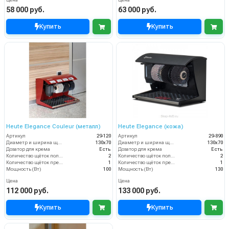
Цена
Цена
58 000 руб.
63 000 руб.
Купить
Купить
Heute Elegance Couleur (металл)
Heute Elegance (кожа)
Артикул
29-120
Артикул
29-890
Диаметр и ширина щёток (мм)
130х70
Диаметр и ширина щёток (мм)
130х70
Дозатор для крема
Есть
Дозатор для крема
Есть
Количество щёток полировки (шт)
2
Количество щёток полировки (шт)
2
Количество щёток предварительной очистки (шт)
1
Количество щёток предварительной очистки (шт)
1
Мощность (Вт)
100
Мощность (Вт)
130
Цена
Цена
112 000 руб.
133 000 руб.
Купить
Купить