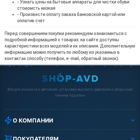
- Узнать цены на бытовые аппараты для чистки обуви:
стоиомсть низкая
- Произвести оплату заказа банковской картой или
оплатив счёт
Перед совершением покупки рекомендуем ознакомиться с
подробной информацией о товарах: на сайте доступны
характеристики всех моделей и их описания. Дополнительную
информацию можно получить по любому из указанных в
контактах способу (телефон, e-mail, обратный звонок).
Всё для клининга и автомоек: установки высокого давления и уборочная
техника под ключ.
О КОМПАНИИ
О компании
Реквизиты ООО «Шоп АВД»
ПОКУПАТЕЛЯМ