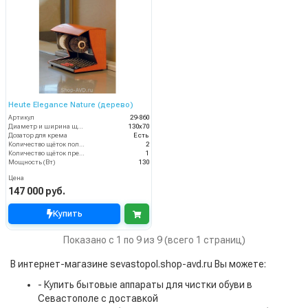
Heute Elegance Nature (дерево)
Артикул
29-860
Диаметр и ширина щёток (мм)
130х70
Дозатор для крема
Есть
Количество щёток полировки (шт)
2
Количество щёток предварительной очистки (шт)
1
Мощность (Вт)
130
Цена
147 000 руб.
Купить
Показано с 1 по 9 из 9 (всего 1 страниц)
В интернет-магазине sevastopol.shop-avd.ru Вы можете:
- Купить бытовые аппараты для чистки обуви в
Севастополе с доставкой