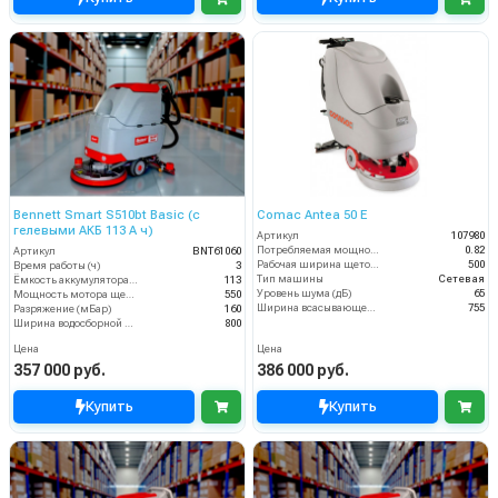
Bennett Smart S510bt Basic (с
Comac Antea 50 E
гелевыми АКБ 113 А ч)
Артикул
107980
Потребляемая мощность (кВт)
0.82
Артикул
BNT61060
Рабочая ширина щеток (мм)
500
Время работы (ч)
3
Тип машины
Сетевая
Ёмкость аккумулятора (Ач)
113
Уровень шума (дБ)
65
Мощность мотора щеток
550
Ширина всасывающей балки (мм)
755
Разряжение (мБар)
160
Ширина водосборной рейки
800
Цена
Цена
357 000 руб.
386 000 руб.
Купить
Купить