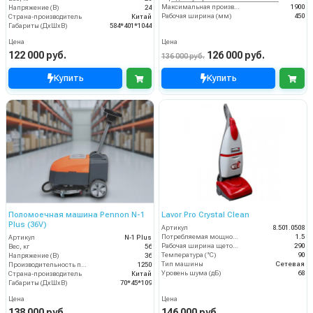
Максимальная производительность (кв.м/час)
1900
Напряжение (В)
24
Рабочая ширина (мм)
450
Страна-производитель
Китай
Габариты (ДхШхВ)
584*401*1044
Цена
Цена
122 000 руб.
126 000 руб.
136 000 руб.
Купить
Купить
Поломоечная машина Pennon N-1
Lavor Pro Crystal Clean
Plus (36V)
Артикул
8.501.0508
Потребляемая мощность (кВт)
1.5
Артикул
N-1 Plus
Рабочая ширина щеток (мм)
290
Вес, кг
56
Температура (°C)
90
Напряжение (В)
36
Тип машины
Сетевая
Производительность по площади (м2/ч)
1250
Уровень шума (дБ)
68
Страна-производитель
Китай
Габариты (ДхШхВ)
70*45*109
Цена
Цена
138 000 руб.
146 000 руб.