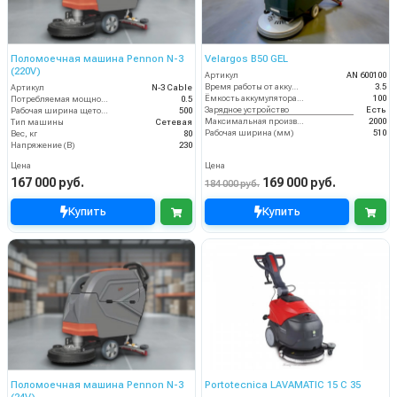
Поломоечная машина Pennon N-3
Velargos B50 GEL
(220V)
Артикул
AN 600100
Время работы от аккумуляторов (ч)
3.5
Артикул
N-3 Cable
Ёмкость аккумулятора (Ач)
100
Потребляемая мощность (кВт)
0.5
Зарядное устройство
Есть
Рабочая ширина щеток (мм)
500
Максимальная производительность (кв.м/час)
2000
Тип машины
Сетевая
Рабочая ширина (мм)
510
Вес, кг
80
Напряжение (В)
230
Цена
Цена
167 000 руб.
169 000 руб.
184 000 руб.
Купить
Купить
Поломоечная машина Pennon N-3
Portotecnica LAVAMATIC 15 C 35