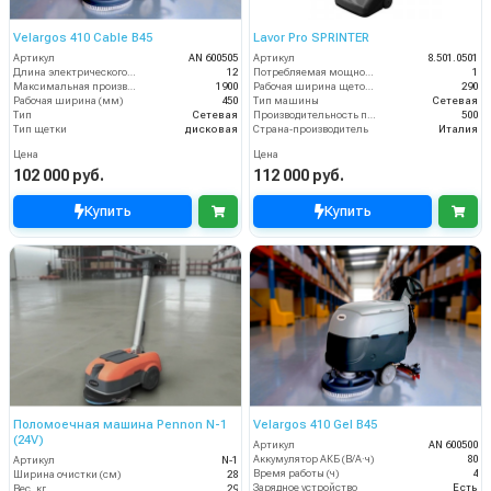
Velargos 410 Cable B45
Lavor Pro SPRINTER
Артикул
AN 600505
Артикул
8.501.0501
Длина электрического кабеля (м)
12
Потребляемая мощность (кВт)
1
Максимальная производительность (кв.м/час)
1900
Рабочая ширина щеток (мм)
290
Рабочая ширина (мм)
450
Тип машины
Сетевая
Тип
Сетевая
Производительность по площади (м2/ч)
500
Тип щетки
дисковая
Страна-производитель
Италия
Цена
Цена
102 000 руб.
112 000 руб.
Купить
Купить
Поломоечная машина Pennon N-1
Velargos 410 Gel B45
(24V)
Артикул
AN 600500
Аккумулятор АКБ (В/А·ч)
80
Артикул
N-1
Время работы (ч)
4
Ширина очистки (см)
28
Зарядное устройство
Есть
Вес, кг
29