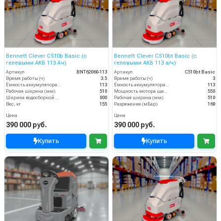
Bennett Clever C510b Basic (с
Bennett Clever C510bt Basic (с
гелевыми АКБ 113 Ач)
гелевыми АКБ 113 а/ч)
Артикул
BNT62060-113
Артикул
C510bt Basic
Время работы (ч)
3.5
Время работы (ч)
3
Ёмкость аккумулятора (Ач)
113
Ёмкость аккумулятора (Ач)
113
Рабочая ширина (мм)
510
Мощность мотора щеток
550
Ширина водосборной рейки
800
Рабочая ширина (мм)
510
Вес, кг
155
Разряжение (мБар)
160
Цена
Цена
390 000 руб.
390 000 руб.
Купить
Купить