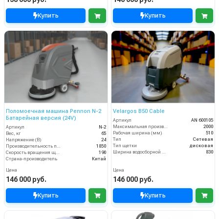
Купить
Купить
Поломоечная машина Pennon N-2
Velargos B50 Cable
Батарейная версия (24V)
Артикул
AN 600105
Максимальная производительность (кв.м/час)
2000
Артикул
N-2
Рабочая ширина (мм)
510
Вес, кг
65
Тип
Сетевая
Напряжение (В)
24
Тип щетки
дисковая
Производительность по площади (м2/ч)
1850
Ширина водосборной рейки
830
Скорость вращения щётки (об/мин)
190
Страна-производитель
Китай
Цена
Цена
146 000 руб.
146 000 руб.
Купить
Купить