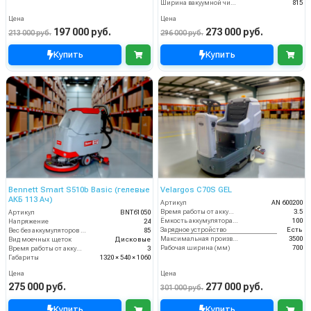
Ширина вакуумной чистки (мм)
815
Цена
Цена
197 000 руб.
273 000 руб.
213 000 руб.
296 000 руб.
Купить
Купить
Bennett Smart S510b Basic (гелевые
Velargos C70S GEL
АКБ 113 Ач)
Артикул
AN 600200
Время работы от аккумуляторов (ч)
3.5
Артикул
BNT61050
Ёмкость аккумулятора (Ач)
100
Напряжение
24
Зарядное устройство
Есть
Вес без аккумуляторов (кг)
85
Максимальная производительность (кв.м/час)
3500
Вид моечных щеток
Дисковые
Рабочая ширина (мм)
700
Время работы от аккумуляторов (ч)
3
Габариты
1320 × 540 × 1060
Цена
Цена
275 000 руб.
277 000 руб.
301 000 руб.
Купить
Купить