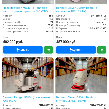
Поломоечная машина Pennon с
Bennett Clever C510bt Basic (с
местом для оператора N-5 (24V)
литиевым АКБ 105 Ач)
Артикул
N-5
Артикул
BNT61050-105
Вес, кг
153
Напряжение
24
Напряжение (В)
24
Вид моечных щеток
Дисковые
Производительность по площади (м2/ч)
3500
Время работы от аккумуляторов (ч)
3.5
Скорость вращения щётки (об/мин)
220
Габариты
1240 × 540 × 1030
Страна-производитель
Китай
Потребляемая мощность (кВт)
0.4
Цена
Цена
402 000 руб.
457 000 руб.
Купить
Купить
Bennett Ranger R510b (с гелевыми
Bennett Clever C660bt Basic (с
АКБ 160 Ач)
литиевым АКБ 150 Ач)
Артикул
BNT63020160
Артикул
BNT62080-150li
Время работы (ч)
2.45
Напряжение
24