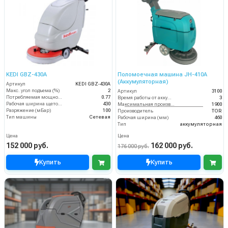
KEDI GBZ-430A
Поломоечная машина JH-410A
(Аккумуляторная)
Артикул
KEDI GBZ-430A
Макс. угол подъема (%)
2
Артикул
3100
Потребляемая мощность (кВт)
0.77
Время работы от аккумуляторов (ч)
3
Рабочая ширина щеток (мм)
430
Максимальная производительность (кв.м/час)
1900
Разряжение (мБар)
100
Производитель
TOR
Тип машины
Сетевая
Рабочая ширина (мм)
460
Тип
аккумуляторная
Цена
Цена
152 000 руб.
162 000 руб.
176 000 руб.
Купить
Купить