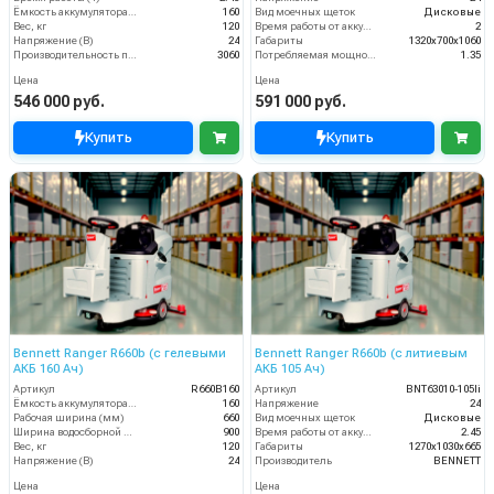
Ёмкость аккумулятора (Ач)
160
Вид моечных щеток
Дисковые
Вес, кг
120
Время работы от аккумуляторов (ч)
2
Напряжение (В)
24
Габариты
1320х700х1060
Производительность по площади (м2/ч)
3060
Потребляемая мощность (кВт)
1.35
Цена
Цена
546 000 руб.
591 000 руб.
Купить
Купить
Bennett Ranger R660b (с гелевыми
Bennett Ranger R660b (с литиевым
АКБ 160 Ач)
АКБ 105 Ач)
Артикул
R660B160
Артикул
BNT63010-105li
Ёмкость аккумулятора (Ач)
160
Напряжение
24
Рабочая ширина (мм)
660
Вид моечных щеток
Дисковые
Ширина водосборной рейки
900
Время работы от аккумуляторов (ч)
2.45
Вес, кг
120
Габариты
1270х1030х665
Напряжение (В)
24
Производитель
BENNETT
Цена
Цена