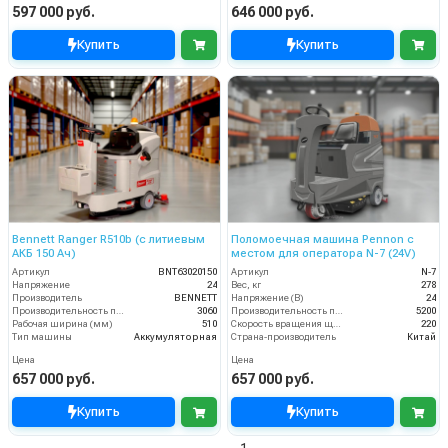
597 000 руб.
646 000 руб.
Купить
Купить
Bennett Ranger R510b (с литиевым
Поломоечная машина Pennon с
АКБ 150 Ач)
местом для оператора N-7 (24V)
Артикул
BNT63020150
Артикул
N-7
Напряжение
24
Вес, кг
278
Производитель
BENNETT
Напряжение (В)
24
Производительность по площади
3060
Производительность по площади (м2/ч)
5200
Рабочая ширина (мм)
510
Скорость вращения щётки (об/мин)
220
Тип машины
Аккумуляторная
Страна-производитель
Китай
Цена
Цена
657 000 руб.
657 000 руб.
Купить
Купить