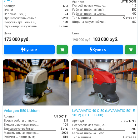
(24V)
Артикул
LPTE 00598
Потребляемая мощность (кВт)
1.7
Артикул
N-3
Рабочая ширина (мм)
350
Вес, кг
78
Рабочая ширина щеток (мм)
450
Напряжение (В)
24
Тип машины
Сетевая
Производительность по площади (м2/ч)
2250
Ширина вакуумной чистки (мм)
450
Скорость вращения щётки (об/мин)
190
Страна-производитель
Китай
Цена
Цена
173 000 руб.
183 000 руб.
198 000 руб.
Купить
Купить
Velargos B50 Lithium
LAVAMATIC 40 C 50 (LAVAMATIC 501 E
2012) (LPTE 00600)
Артикул
AN 600111
Время работы от аккумуляторов (ч)
3.5
Артикул
01097 LPTE
Ёмкость аккумулятора (Ач)
100
Потребляемая мощность (кВт)
1
Зарядное устройство
Есть
Рабочая ширина (мм)
500
Максимальная производительность (кв.м/час)
2000
Рабочая ширина щеток (мм)
500
Рабочая ширина (мм)
510
Тип машины
Сетевая