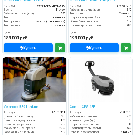
Truvox MULTIWASH 240 P
Truvox MULTIWASH 340/PUMP
Артикул
MW240/PUMP/EURO
Артикул
TR-MW340-P
Бренд
Truvox
Рабочая ширина (мм)
340
Рабочая ширина (мм)
250
Тип машины
Сетевая
Тип
сетевая
Ширина вакуумной чистки (мм)
340
Тип привода
ручной (толкаемый)
Объём бака для грязной воды (пыли) (л)
1.7
Тип щетины
роликовая
Производительность по площади (м2/ч)
930
Цена
Цена
183 000 руб.
193 000 руб.
Купить
Купить
Velargos B50 Lithium
Comet CPS 45E
Артикул
AN 600111
Артикул
90710003
Время работы от аккумуляторов (ч)
3.5
Рабочая ширина щеток (мм)
400
Ёмкость аккумулятора (Ач)
100
Уровень шума (дБ)
65
Зарядное устройство
Есть
Ширина всасывающей балки (мм)
540
Максимальная производительность (кв.м/час)
2000
Производительность по площади (м2/ч)
1600
Рабочая ширина (мм)
510
Страна-производитель
Италия