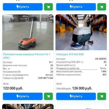
Купить
Купить
Поломоечная машина Pennon N-1
Velargos 410 Gel B45
(24V)
Артикул
AN 600500
Аккумулятор АКБ (В/А·ч)
80
Артикул
N-1
Время работы (ч)
4
Ширина очистки (см)
28
Зарядное устройство
Есть
Вес, кг
29
Максимальная производительность (кв.м/час)
1900
Напряжение (В)
24
Рабочая ширина (мм)
450
Страна-производитель
Китай
Габариты (ДхШхВ)
584*401*1044
Цена
Цена
122 000 руб.
126 000 руб.
136 000 руб.
Купить
Купить