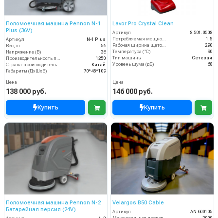
Поломоечная машина Pennon N-1
Lavor Pro Crystal Clean
Plus (36V)
Артикул
8.501.0508
Потребляемая мощность (кВт)
1.5
Артикул
N-1 Plus
Рабочая ширина щеток (мм)
290
Вес, кг
56
Температура (°C)
90
Напряжение (В)
36
Тип машины
Сетевая
Производительность по площади (м2/ч)
1250
Уровень шума (дБ)
68
Страна-производитель
Китай
Габариты (ДхШхВ)
70*45*109
Цена
Цена
138 000 руб.
146 000 руб.
Купить
Купить
Поломоечная машина Pennon N-2
Velargos B50 Cable
Батарейная версия (24V)
Артикул
AN 600105
Максимальная производительность (кв.м/час)
2000