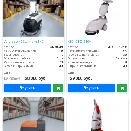
Velargos 400 Lithium B40
KEDI GBZ-350A
Артикул
AN 600450
Артикул
KEDI GBZ-350A
Аккумулятор АКБ (В/А·ч)
50
Потребляемая мощность (кВт)
0.77
Время работы (ч)
3
Рабочая ширина щеток (мм)
350
Зарядное устройство
Есть
Тип машины
Сетевая
Максимальная производительность (кв.м/час)
1700
Уровень шума (дБ)
70
Рабочая ширина (мм)
400
Ширина всасывающей балки (мм)
410
Цена
Цена
128 000 руб.
129 000 руб.
139 000 руб.
Купить
Купить