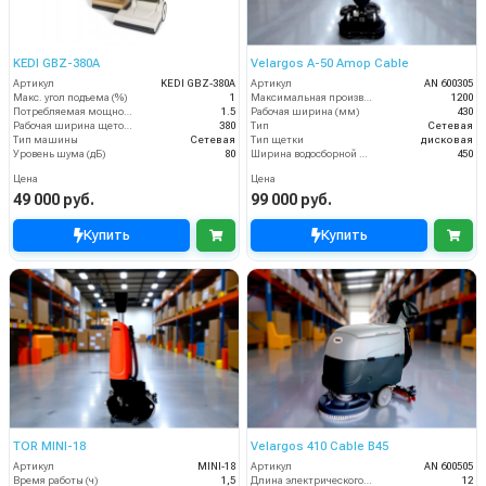
KEDI GBZ-380A
Velargos A-50 Amop Cable
Артикул
KEDI GBZ-380A
Артикул
AN 600305
Макс. угол подъема (%)
1
Максимальная производительность (кв.м/час)
1200
Потребляемая мощность (кВт)
1.5
Рабочая ширина (мм)
430
Рабочая ширина щеток (мм)
380
Тип
Сетевая
Тип машины
Сетевая
Тип щетки
дисковая
Уровень шума (дБ)
80
Ширина водосборной рейки
450
Цена
Цена
49 000 руб.
99 000 руб.
Купить
Купить
TOR MINI-18
Velargos 410 Cable B45
Артикул
MINI-18
Артикул
AN 600505
Время работы (ч)
1,5
Длина электрического кабеля (м)
12