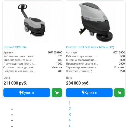
Comet CPS 36E
Comet CPS 50B (без АКБ и ЗУ)
Артикул
9071000100
Артикул
90710006
Рабочая ширина щеток (мм)
370
Рабочая ширина щеток (мм)
500
Ширина всасывающей балки (мм)
460
Ширина всасывающей балки (мм)
800
Производительность по площади (м2/ч)
1260
Производительность по площади (м2/ч)
2000
Страна-производитель
Италия
Страна-производитель
Италия
Потребляемая мощность (Вт)
400
Электропитание (В)
220
Цена
Цена
211 000 руб.
234 000 руб.
Купить
Купить
1
2
3
4
>