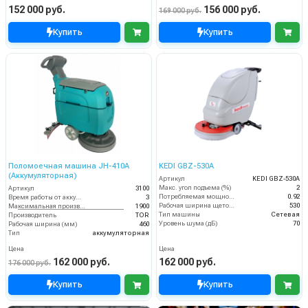
152 000 руб.
156 000 руб.
169 000 руб.
Купить
Купить
Поломоечная машина JH-410A
KEDI GBZ-530A
(Аккумуляторная)
Артикул
KEDI GBZ-530A
Макс. угол подъема (%)
2
Артикул
3100
Потребляемая мощность (кВт)
0.92
Время работы от аккумуляторов (ч)
3
Рабочая ширина щеток (мм)
530
Максимальная производительность (кв.м/час)
1900
Тип машины
Сетевая
Производитель
TOR
Уровень шума (дБ)
70
Рабочая ширина (мм)
460
Тип
аккумуляторная
Цена
Цена
162 000 руб.
162 000 руб.
176 000 руб.
Купить
Купить