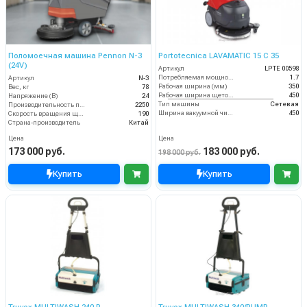
Поломоечная машина Pennon N-3
Portotecnica LAVAMATIC 15 C 35
(24V)
Артикул
LPTE 00598
Потребляемая мощность (кВт)
1.7
Артикул
N-3
Рабочая ширина (мм)
350
Вес, кг
78
Рабочая ширина щеток (мм)
450
Напряжение (В)
24
Тип машины
Сетевая
Производительность по площади (м2/ч)
2250
Ширина вакуумной чистки (мм)
450
Скорость вращения щётки (об/мин)
190
Страна-производитель
Китай
Цена
Цена
173 000 руб.
183 000 руб.
198 000 руб.
Купить
Купить