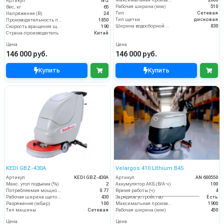
Артикул
N-2
Рабочая ширина (мм)
510
Вес, кг
65
Тип
Сетевая
Напряжение (В)
24
Тип щетки
дисковая
Производительность по площади (м2/ч)
1850
Ширина водосборной рейки
830
Скорость вращения щётки (об/мин)
190
Страна-производитель
Китай
Цена
Цена
146 000 руб.
146 000 руб.
Купить
Купить
KEDI GBZ-430A
Velargos 410 Lithium B45
Артикул
KEDI GBZ-430A
Артикул
AN 600550
Макс. угол подъема (%)
2
Аккумулятор АКБ (В/А·ч)
100
Потребляемая мощность (кВт)
0.77
Время работы (ч)
4
Рабочая ширина щеток (мм)
430
Зарядное устройство
Есть
Разряжение (мБар)
100
Максимальная производительность (кв.м/час)
1900
Тип машины
Сетевая
Рабочая ширина (мм)
450
Цена
Цена