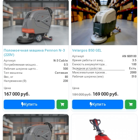
Поломоечная машина Pennon N-3
Velargos B50 GEL
(220V)
Артикул
AN 600100
Время работы от аккумуляторов (ч)
3.5
Артикул
N-3 Cable
Ёмкость аккумулятора (Ач)
100
Потребляемая мощность (кВт)
0.5
Зарядное устройство
Есть
Рабочая ширина щеток (мм)
500
Максимальная производительность (кв.м/час)
2000
Тип машины
Сетевая
Рабочая ширина (мм)
510
Вес, кг
80
Напряжение (В)
230
Цена
Цена
167 000 руб.
169 000 руб.
184 000 руб.
Купить
Купить