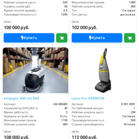
Рабочая ширина щеток (мм)
520
Максимальная производительность (кв.м/час)
1900
Уровень шума (дБ)
65
Рабочая ширина (мм)
450
Время полной зарядки аккумулятора (ч)
2,5
Тип
Сетевая
Производительность по площади (м2/ч)
1200
Тип щетки
дисковая
Цена
Цена
100 000 руб.
102 000 руб.
Купить
Купить
Velargos 400 Gel B40
Lavor Pro SPRINTER
Артикул
AN 600400
Артикул
8.501.0501
Аккумулятор АКБ (В/А·ч)
45
Потребляемая мощность (кВт)
1
Время работы (ч)
3
Рабочая ширина щеток (мм)
290
Зарядное устройство
Есть
Тип машины
Сетевая
Максимальная производительность (кв.м/час)
1700
Производительность по площади (м2/ч)
500
Рабочая ширина (мм)
400
Страна-производитель
Италия
Цена
Цена
108 000 руб.
112 000 руб.