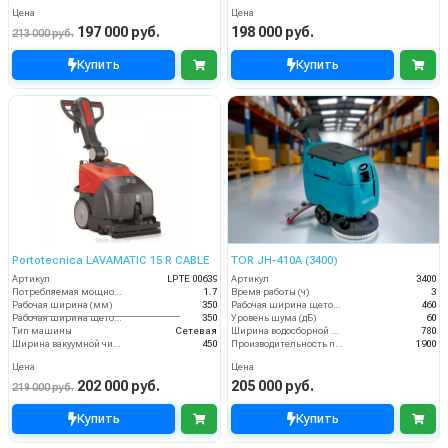
Цена
Цена
197 000 руб.
198 000 руб.
213 000 руб.
Купить
Купить
Portotecnica LAVAMATIC 15 R CABLE
TOR JH-410A (3400)
Артикул
LPTE 00639
Артикул
3400
Потребляемая мощность (кВт)
1.7
Время работы (ч)
3
Рабочая ширина (мм)
350
Рабочая ширина щеток (мм)
460
Рабочая ширина щеток (мм)
350
Уровень шума (дБ)
60
Тип машины
Сетевая
Ширина водосборной рейки
780
Ширина вакуумной чистки (мм)
450
Производительность по площади (м2/ч)
1900
Цена
Цена
202 000 руб.
205 000 руб.
219 000 руб.
Купить
Купить