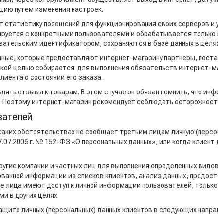
цию путем изменения настроек.
т статистику посещений для функционирования своих серверов и у
руется с конкретными пользователями и обрабатывается только в
зовательским идентификатором, сохраняются в базе данных в цел
анные, которые предоставляют интернет-магазину партнеры, поста
кой целью собирается: для выполнения обязательств интернет-м
лиента о состоянии его заказа.
авлять отзывы к товарам. В этом случае он обязан помнить, что ин
. Поэтому интернет-магазин рекомендует соблюдать осторожност
вателей
и каких обстоятельствах не сообщает третьим лицам личную (перс
.07.2006 г. № 152-ФЗ «О персональных данных», или когда клиент
ругие компании и частных лиц для выполнения определенных видов
ованной информации из списков клиентов, анализ данных, предост
 лица имеют доступ к личной информации пользователей, только 
и в других целях.
защите личных (персональных) данных клиентов в следующих напра