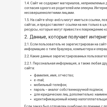
1.4. Сайт не содержит материалов, неприемлемых д
согласия одного из родителей или опекуна. Интерн
несовершеннолетними лицами.
1.5. На сайте shop-avd.ru могут иметься ссылки, 
сайтах, и предоставляет ссылки на них только в ц
ресурсы, которые могут привести к повреждению к
2. Данные, которые получает интерне
2.1. Если пользователь не зарегистрирован на сай
информацию о типе браузера, компьютера и операц
2.2. Какие данные зарегистрированных пользоват
2.2.1. Персональная информация, а также любая д
сайта:
фамилия, имя, отчество;
e-mail;
мобильный телефон;
пароль – аналог собственноручной подписи;
для юридических лиц дополнительно: наимен
идентификационный номер налогоплательщика 
Если заказ был отправлен ошибочно по причине с 