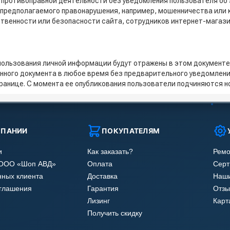
 противоправной деятельности без уведомления пользователя об
предполагаемого правонарушения, например, мошенничества или 
твенности или безопасности сайта, сотрудников интернет-магазин
пользования личной информации будут отражены в этом документ
данного документа в любое время без предварительного уведомле
транице. С момента ее опубликования пользователи подчиняются 
МПАНИИ
ПОКУПАТЕЛЯМ
и
Как заказать?
Ремо
 ООО «Шоп АВД»
Оплата
Сер
нных клиента
Доставка
Наши
оглашения
Гарантия
Отзы
Лизинг
Карт
Получить скидку