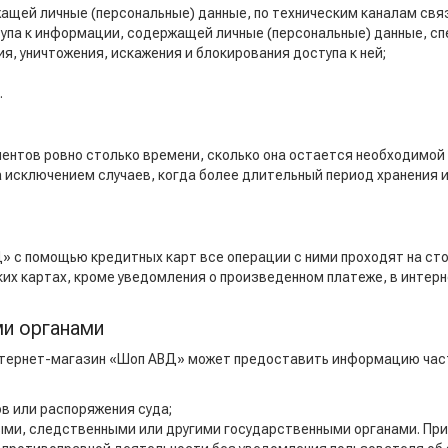
щей личные (персональные) данные, по техническим каналам свя
упа к информации, содержащей личные (персональные) данные, с
я, уничтожения, искажения и блокирования доступа к ней;
.
нтов ровно столько времени, сколько она остается необходимой 
 за исключением случаев, когда более длительный период хранени
» с помощью кредитных карт все операции с ними проходят на ст
х картах, кроме уведомления о произведенном платеже, в интерн
ми органами
нтернет-магазин «Шоп АВД» может предоставить информацию част
в или распоряжения суда;
ыми, следственными или другими государственными органами. При