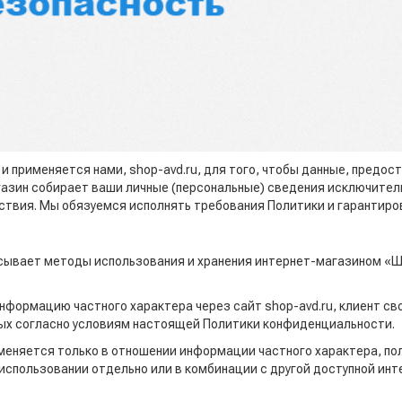
 применяется нами, shop-avd.ru, для того, чтобы данные, предос
газин собирает ваши личные (персональные) сведения исключител
твия. Мы обязуемся исполнять требования Политики и гарантиро
исывает методы использования и хранения интернет-магазином «
формацию частного характера через сайт shop-avd.ru, клиент сво
ных согласно условиям настоящей Политики конфиденциальности.
еняется только в отношении информации частного характера, пол
 использовании отдельно или в комбинации с другой доступной и