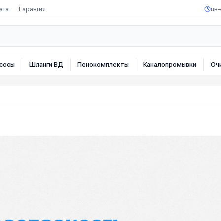
ата
Гарантия
пн–
сосы
Шланги ВД
Пенокомплекты
Каналопромывки
Оч