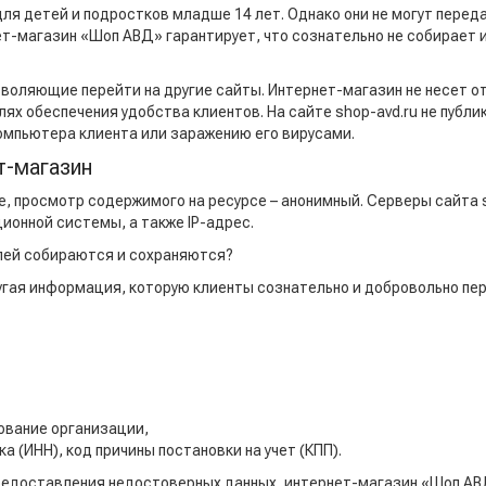
ля детей и подростков младше 14 лет. Однако они не могут перед
ет-магазин «Шоп АВД» гарантирует, что сознательно не собирает и
позволяющие перейти на другие сайты. Интернет-магазин не несет 
елях обеспечения удобства клиентов. На сайте shop-avd.ru не публ
омпьютера клиента или заражению его вирусами.
т-магазин
те, просмотр содержимого на ресурсе – анонимный. Серверы сайта 
ионной системы, а также IP-адрес.
елей собираются и сохраняются?
ругая информация, которую клиенты сознательно и добровольно п
ование организации,
(ИНН), код причины постановки на учет (КПП).
предоставления недостоверных данных, интернет-магазин «Шоп АВ