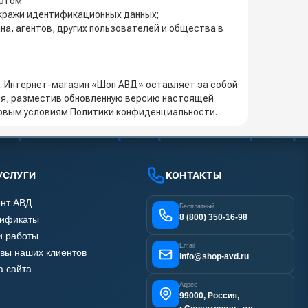
 этом
кражи идентификационных данных;
а, агентов, других пользователей и общества в
е. Интернет-магазин «Шоп АВД» оставляет за собой
ния, разместив обновленную версию настоящей
новым условиям Политики конфиденциальности.
УСЛУГИ
КОНТАКТЫ
нт АВД
Бесплатный
8 (800) 350-16-98
тификаты
 работы
Email
вы наших клиентов
info@shop-avd.ru
а сайта
Адрес
99000, Россия,