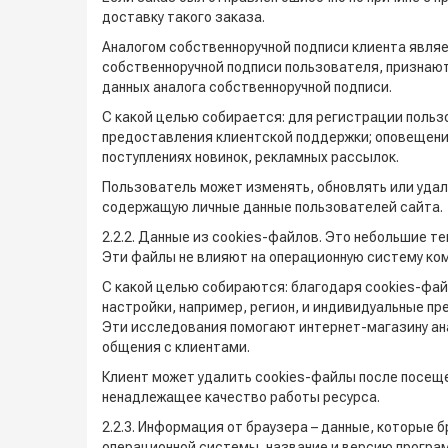
доставку такого заказа.
Аналогом собственноручной подписи клиента являет
собственноручной подписи пользователя, признаю
данных аналога собственноручной подписи.
С какой целью собирается: для регистрации пользо
предоставления клиентской поддержки; оповещения
поступлениях новинок, рекламных рассылок.
Пользователь может изменять, обновлять или удал
содержащую личные данные пользователей сайта.
2.2.2. Данные из cookies-файлов. Это небольшие 
Эти файлы не влияют на операционную систему ко
С какой целью собираются: благодаря cookies-фай
настройки, например, регион, и индивидуальные пр
Эти исследования помогают интернет-магазину ана
общения с клиентами.
Клиент может удалить cookies-файлы после посеще
ненадлежащее качество работы ресурса.
2.2.3. Информация от браузера – данные, которые 
операционной системы, название и версию програм