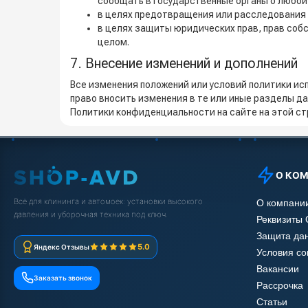
сообщать в государственные органы о любой
в целях предотвращения или расследования 
в целях защиты юридических прав, прав собс
целом.
7. Внесение изменений и дополнений
Все изменения положений или условий политики ис
право вносить изменения в те или иные разделы 
Политики конфиденциальности на сайте на этой с
О КО
Всё для клининга и автомоек: установки высокого
О компани
давления и уборочная техника под ключ.
Реквизиты
Защита да
5.0
Яндекс Отзывы
Условия с
Вакансии
Заказать звонок
Рассрочка
Статьи