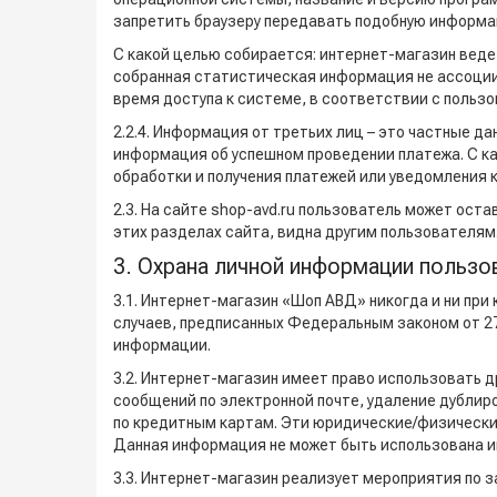
запретить браузеру передавать подобную информа
С какой целью собирается: интернет-магазин веде
собранная статистическая информация не ассоции
время доступа к системе, в соответствии с поль
2.2.4. Информация от третьих лиц – это частные д
информация об успешном проведении платежа. С ка
обработки и получения платежей или уведомления к
2.3. На сайте shop-avd.ru пользователь может ост
этих разделах сайта, видна другим пользователям
3. Охрана личной информации пользо
3.1. Интернет-магазин «Шоп АВД» никогда и ни пр
случаев, предписанных Федеральным законом от 27
информации.
3.2. Интернет-магазин имеет право использовать д
сообщений по электронной почте, удаление дублир
по кредитным картам. Эти юридические/физические
Данная информация не может быть использована им
3.3. Интернет-магазин реализует мероприятия по 