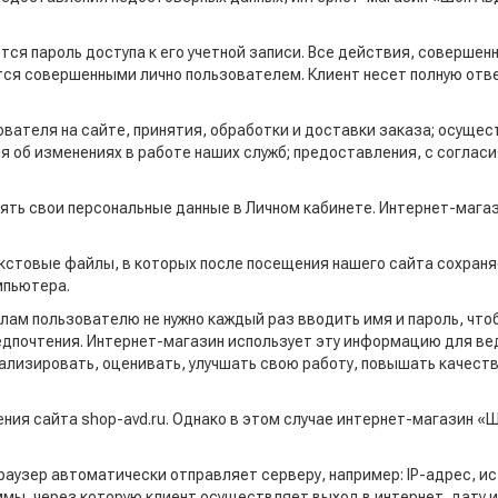
ся пароль доступа к его учетной записи. Все действия, совершен
тся совершенными лично пользователем. Клиент несет полную отв
вателя на сайте, принятия, обработки и доставки заказа; осущес
 об изменениях в работе наших служб; предоставления, с согласи
ять свои персональные данные в Личном кабинете. Интернет-маг
текстовые файлы, в которых после посещения нашего сайта сохран
мпьютера.
лам пользователю не нужно каждый раз вводить имя и пароль, что
едпочтения. Интернет-магазин использует эту информацию для вед
лизировать, оценивать, улучшать свою работу, повышать качеств
ния сайта shop-avd.ru. Однако в этом случае интернет-магазин «
браузер автоматически отправляет серверу, например: IP-адрес, 
мы, через которую клиент осуществляет выход в интернет, дату 