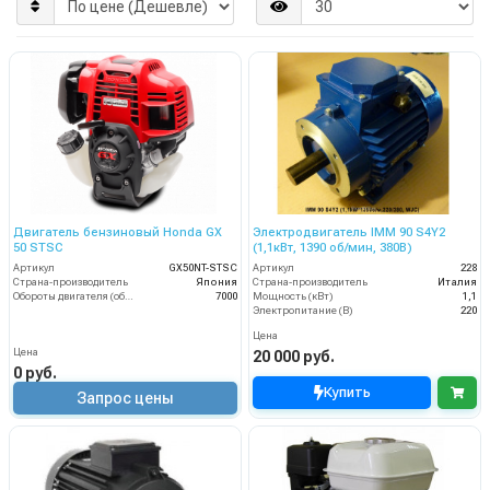
Двигатель бензиновый Honda GX
Электродвигатель IMM 90 S4Y2
50 STSC
(1,1кВт, 1390 об/мин, 380В)
Артикул
GX50NT-STSC
Артикул
228
Страна-производитель
Япония
Страна-производитель
Италия
Обороты двигателя (об/мин)
7000
Мощность (кВт)
1,1
Электропитание (В)
220
Цена
Цена
20 000 руб.
0 руб.
Купить
Запрос цены