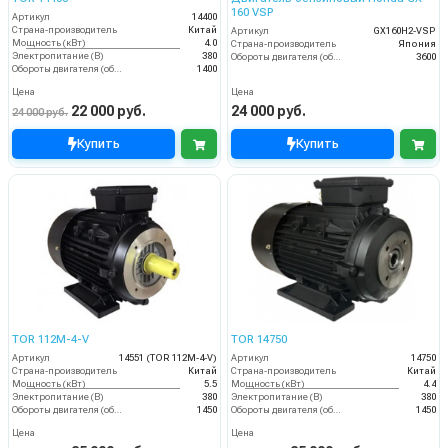
160 VSP
Артикул
14400
Страна-производитель
Китай
Артикул
GX160H2-VSP
Мощность (кВт)
4.0
Страна-производитель
Япония
Электропитание (В)
380
Обороты двигателя (об/мин)
3600
Обороты двигателя (об/мин)
1400
Цена
Цена
22 000 руб.
24 000 руб.
24 000 руб.
Купить
Купить
TOR 112M-4-V
TOR 14750
Артикул
14551 (TOR 112M-4-V)
Артикул
14750
Страна-производитель
Китай
Страна-производитель
Китай
Мощность (кВт)
5.5
Мощность (кВт)
4.4
Электропитание (В)
380
Электропитание (В)
380
Обороты двигателя (об/мин)
1450
Обороты двигателя (об/мин)
1450
Цена
Цена