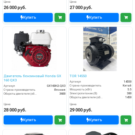
Цена
Цена
26 000 руб.
27 000 руб.
Купить
Купить
Двигатель бензиновый Honda GX
TOR 14550
160 QX3
Артикул
14550
Страна-производитель
Китай
Артикул
GX160H2-QX3
Мощность (кВт)
5.5
Страна-производитель
Япония
Электропитание (В)
380
Обороты двигателя (об/мин)
3600
Обороты двигателя (об/мин)
1450
Цена
Цена
28 000 руб.
29 000 руб.
Купить
Купить