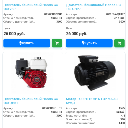
Двигатель бензиновый Honda GX
Двигатель бензиновый Honda GC
200 VSP
160 QHP7
Артикул
GX200H2-VSP
Артикул
GC160A-QHP7
Страна-производитель
Япония
Страна-производитель
Япония
Обороты двигателя (об/мин)
3600
Обороты двигателя (об/мин)
3600
Цена
Цена
26 000 руб.
26 000 руб.
Купить
Купить
Двигатель бензиновый Honda GX
Мотор TOR H112 HP 6.1 4P MA AC
200 QHB1
KW4,4
Артикул
GX200H2-QHB1
Артикул
1545
Страна-производитель
Япония
Страна-производитель
Китай
Обороты двигателя (об/мин)
3600
Мощность (кВт)
4.4
Электропитание (В)
380
Обороты двигателя (об/мин)
1400