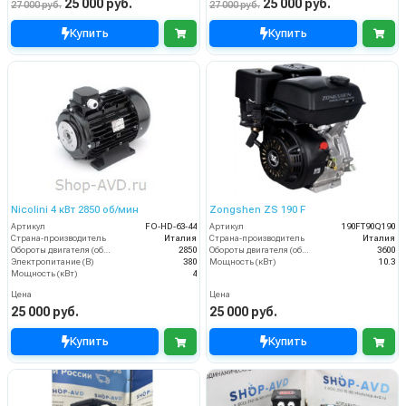
25 000 руб.
25 000 руб.
27 000 руб.
27 000 руб.
Купить
Купить
Nicolini 4 кВт 2850 об/мин
Zongshen ZS 190 F
Артикул
FO-HD-63-44
Артикул
190FT90Q190
Страна-производитель
Италия
Страна-производитель
Италия
Обороты двигателя (об/мин)
2850
Обороты двигателя (об/мин)
3600
Электропитание (В)
380
Мощность (кВт)
10.3
Мощность (кВт)
4
Цена
Цена
25 000 руб.
25 000 руб.
Купить
Купить