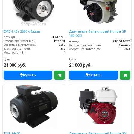
EME 4 кВт 2880 об/мин
Двигатель бензиновый Honda GP
160 QX3
Артикул
JT-44-NMT
Страна-производитель
Италия
Артикул
GP160H-QX3
Обороты двигателя (об/мин)
2850
Страна-производитель
Япония
Электропитание (В)
380
Обороты двигателя (об/мин)
3600
Мощность (кВт)
4
Цена
Цена
21 000 руб.
21 000 руб.
Купить
Купить
TOR 14400
Двигатель бензиновый Honda GX