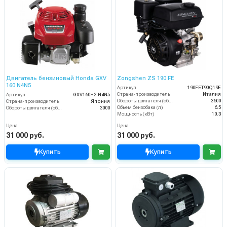
Двигатель бензиновый Honda GXV
Zongshen ZS 190 FE
160 N4N5
Артикул
190FET90Q19E
Страна-производитель
Италия
Артикул
GXV160H2-N4N5
Обороты двигателя (об/мин)
3600
Страна-производитель
Япония
Объем бензобака (л)
6.5
Обороты двигателя (об/мин)
3000
Мощность (кВт)
10.3
Цена
Цена
31 000 руб.
31 000 руб.
Купить
Купить