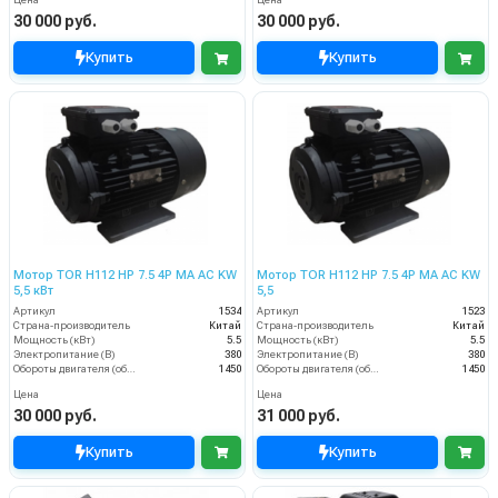
Цена
Цена
30 000 руб.
30 000 руб.
Купить
Купить
Мотор TOR H112 HP 7.5 4P MA AC KW
Мотор TOR H112 HP 7.5 4P MA AC KW
5,5 кВт
5,5
Артикул
1534
Артикул
1523
Страна-производитель
Китай
Страна-производитель
Китай
Мощность (кВт)
5.5
Мощность (кВт)
5.5
Электропитание (В)
380
Электропитание (В)
380
Обороты двигателя (об/мин)
1450
Обороты двигателя (об/мин)
1450
Цена
Цена
30 000 руб.
31 000 руб.
Купить
Купить