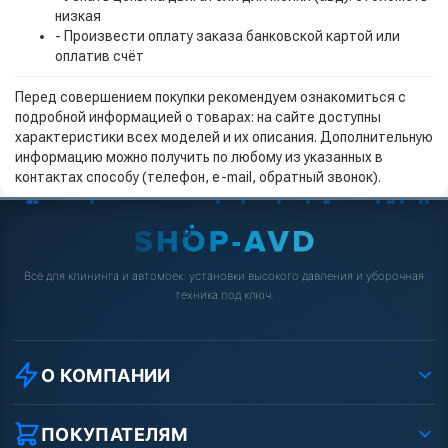
низкая
- Произвести оплату заказа банковской картой или
оплатив счёт
Перед совершением покупки рекомендуем ознакомиться с
подробной информацией о товарах: на сайте доступны
характеристики всех моделей и их описания. Дополнительную
информацию можно получить по любому из указанных в
контактах способу (телефон, e-mail, обратный звонок).
Всё для клининга и автомоек: установки высокого давления и уборочная
техника под ключ.
О КОМПАНИИ
О компании
Реквизиты ООО «Шоп АВД»
ПОКУПАТЕЛЯМ