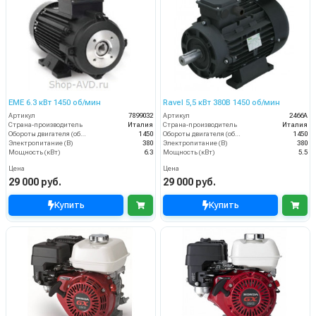
EME 6.3 кВт 1450 об/мин
Ravel 5,5 кВт 380B 1450 об/мин
Артикул
7899032
Артикул
2466A
Страна-производитель
Италия
Страна-производитель
Италия
Обороты двигателя (об/мин)
1450
Обороты двигателя (об/мин)
1450
Электропитание (В)
380
Электропитание (В)
380
Мощность (кВт)
6.3
Мощность (кВт)
5.5
Цена
Цена
29 000 руб.
29 000 руб.
Купить
Купить