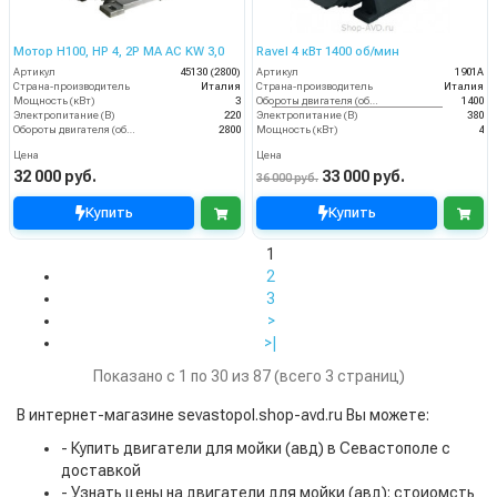
Мотор H100, HP 4, 2P MA AC KW 3,0
Ravel 4 кВт 1400 об/мин
Артикул
45130 (2800)
Артикул
1901A
Страна-производитель
Италия
Страна-производитель
Италия
Мощность (кВт)
3
Обороты двигателя (об/мин)
1400
Электропитание (В)
220
Электропитание (В)
380
Обороты двигателя (об/мин)
2800
Мощность (кВт)
4
Цена
Цена
32 000 руб.
33 000 руб.
36 000 руб.
Купить
Купить
1
2
3
>
>|
Показано с 1 по 30 из 87 (всего 3 страниц)
В интернет-магазине sevastopol.shop-avd.ru Вы можете:
- Купить двигатели для мойки (авд) в Севастополе с
доставкой
- Узнать цены на двигатели для мойки (авд): стоиомсть