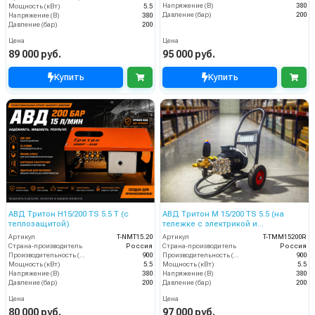
Напряжение (В)
380
Мощность (кВт)
5.5
Давление (бар)
200
Напряжение (В)
380
Давление (бар)
200
Цена
Цена
89 000 руб.
95 000 руб.
Купить
Купить
АВД Тритон H15/200 TS 5.5 T (с
АВД Тритон M 15/200 TS 5.5 (на
теплозащитой)
тележке с электрикой и
теплозащитой)
Артикул
T-NMT15.20
Артикул
T-TMM15200R
Страна-производитель
Россия
Страна-производитель
Россия
Производительность (л/ч)
900
Производительность (л/ч)
900
Мощность (кВт)
5.5
Мощность (кВт)
5.5
Напряжение (В)
380
Напряжение (В)
380
Давление (бар)
200
Давление (бар)
200
Цена
Цена
80 000 руб.
97 000 руб.