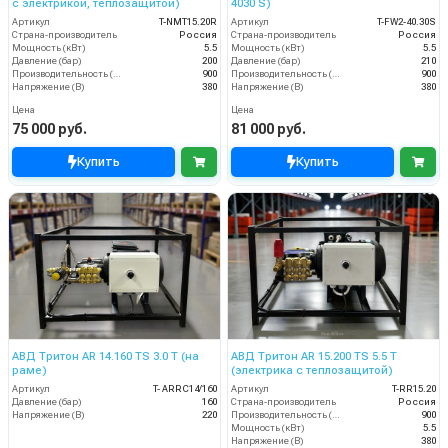
с электрикой, теплозащитой)
4030 S)
Артикул
T-NMT15.20R
Артикул
T-FW2-40.30S
Страна-производитель
Россия
Страна-производитель
Россия
Мощность (кВт)
5.5
Мощность (кВт)
5.5
Давление (бар)
200
Давление (бар)
210
Производительность (л/ч)
900
Производительность (л/ч)
900
Напряжение (В)
380
Напряжение (В)
380
Цена
Цена
75 000 руб.
81 000 руб.
Купить
Купить
АВД Тритон AR 14.160 TS 3.0 Т (на
АВД Тритон AR 15.200 TS 5.5 Т
раме)
(электрика с теплозащитой)
Артикул
T- ARRC14/160
Артикул
T-RR15.20
Давление (бар)
160
Страна-производитель
Россия
Напряжение (В)
220
Производительность (л/ч)
900
Мощность (кВт)
5.5
Напряжение (В)
380