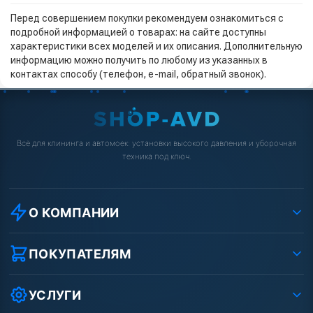
Перед совершением покупки рекомендуем ознакомиться с
подробной информацией о товарах: на сайте доступны
характеристики всех моделей и их описания. Дополнительную
информацию можно получить по любому из указанных в
контактах способу (телефон, e-mail, обратный звонок).
Всё для клининга и автомоек: установки высокого давления и уборочная
техника под ключ.
О КОМПАНИИ
О компании
Реквизиты ООО «Шоп АВД»
ПОКУПАТЕЛЯМ
Защита данных клиента
Как заказать?
Условия соглашения
Оплата
УСЛУГИ
Вакансии
Доставка