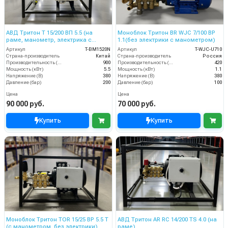
АВД Тритон Т 15/200 ВП 5.5 (на
Моноблок Тритон BR WJC 7/100 BP
раме, манометр, электрика с
1.1(без электрики с манометром)
теплозащитой)
Артикул
T-BM1520N
Артикул
T-WJC-U710
Страна-производитель
Китай
Страна-производитель
Россия
Производительность (л/ч)
900
Производительность (л/ч)
420
Мощность (кВт)
5.5
Мощность (кВт)
1.1
Напряжение (В)
380
Напряжение (В)
380
Давление (бар)
200
Давление (бар)
100
Цена
Цена
90 000 руб.
70 000 руб.
Купить
Купить
Моноблок Тритон TOR 15/25 ВР 5.5 T
АВД Тритон AR RC 14/200 TS 4.0 (на
(с манометром, без электрики)
раме)