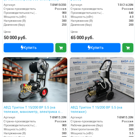
Артикул
T-BM15/25R
Артикул
T-RС14.20N
Страна-производитель
Россия
Страна-производитель
Россия
Производительность (л/ч)
900
Производительность (л/ч)
840
Мощность (кВт)
5.5
Мощность (кВт)
4.0
Напряжение (В)
380
Напряжение (В)
380
Давление (бар)
250
Давление (бар)
200
Цена
Цена
50 000 руб.
65 000 руб.
Купить
Купить
АВД Тритон Т 15/200 BР 5.5 (на
АВД Тритон T 15/200 BP 5.5 (на
тележке, манометр, электрика с
тележке)
теплозащитой)
Артикул
Т-BM15.20N
Артикул
T-BM15.20N
Страна-производитель
Россия
Страна-производитель
Россия
Производительность (л/ч)
900
Рабочее давление (бар)
200
Мощность (кВт)
5.5
Электропитание (В)
380
Напряжение (В)
380
Мощность (кВт)
5.5