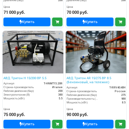
Давление (бар)
200
Давление (бар)
200
Цена
Цена
71 000 руб.
70 000 руб.
Купить
Купить
АВД Тритон H 15/200 BP 5.5
АВД Тритон AR 15/275 ВР 8.5
(Бензиновый, на тележке)
Артикул
T-HNMT15.20R
Страна-производитель
Италия
Артикул
T-RRV4G40H
Рабочее давление (бар)
200
Страна-производитель
Россия
Электропитание (В)
380
Рабочее давление (бар)
275
Мощность (кВт)
5.5
Производительность (л/ч)
900
Мощность (кВт)
8.5
Цена
Цена
75 000 руб.
90 000 руб.
Купить
Купить