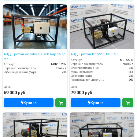
АВД Тритон on wheels 200 бар 15 л/
АВД Тритон B 15/200 BP 5.5 T
мин
Артикул
T-TML1520-В
Страна-производитель
Россия
Артикул
T-RR15.20N
Электропитание (В)
380
Страна-производитель
Италия
Мощность (кВт)
5.5
Рабочее давление (бар)
200
Давление (бар)
200
Производительность (л/ч)
900
Цена
Цена
69 000 руб.
79 000 руб.
Купить
Купить