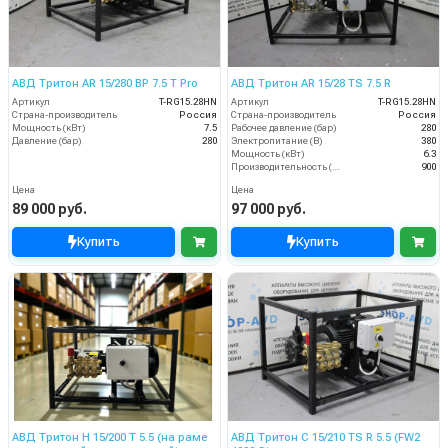
АВД Тритон AR 15/280 BP 7.5 T Pro
АВД Тритон AR 15/28 TS 7.5 R
Артикул
T-RG15.28HN
Артикул
T-RG15.28HN
Страна-производитель
Россия
Страна-производитель
Россия
Мощность (кВт)
7.5
Рабочее давление (бар)
280
Давление (бар)
280
Электропитание (В)
380
Мощность (кВт)
6.3
Производительность (л/ч)
900
Цена
Цена
89 000 руб.
97 000 руб.
Купить
Купить
АВД Тритон H 15/200 T 5.5 (на раме
АВД Тритон C 15/210 TS R 5.5 (FW2