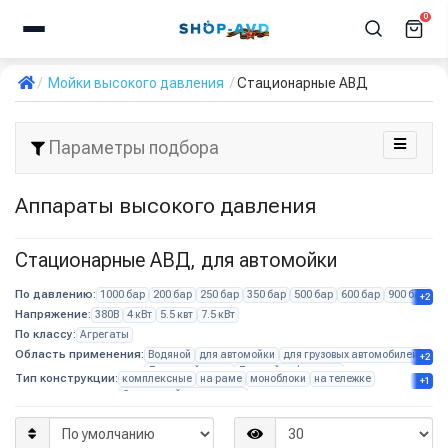
0
Мойки высокого давления
Стационарные АВД
Параметры подбора
Аппараты высокого давления
Стационарные АВД, для автомойки
По давлению:
1000 бар
200 бар
250 бар
350 бар
500 бар
600 бар
900 бар
+2
Напряжение:
380В
4 кВт
5.5 квт
7.5 кВт
По классу:
Агрегаты
Область применения:
Водяной
для автомойки
для грузовых автомобилей
+2
Для детейлинга
Для мойки фасадов
Тип конструкции:
комплексные
на раме
моноблоки
на тележке
+1
С катушкой для шланга