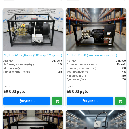
АВД TOR BayPass (180 бар 12 л/мин)
АВД CED550 (Без аксессуаров)
Артикул
AK-2910
Артикул
T-CED550
Рабочее давление (бар)
180
Страна-производитель
Китай
Мощность (кВт)
4
Производительность (л/ч)
900
Электропитание (В)
380
Мощность (кВт)
5.5
Напряжение (В)
380
Давление (бар)
200
Цена
Цена
59 000 руб.
59 000 руб.
Купить
Купить