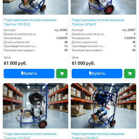
Гидродинамическая машина
Гидродинамическая машина
Тритон 13/120 Е
Тритон 8/160 Е
Артикул
my.20929
Артикул
my.20927
Диаметр шланга (⌀) мм:
6
Диаметр шланга (⌀) мм:
6
Напряжение
1/220/50
Напряжение
1/220/50
Длина шланга (м)
40
Длина шланга (м)
40
Производительность (л/мин)
13
Производительность (л/мин)
8
Температура жидкости (°С) max
60
Температура жидкости (°С) max
60
Цена
Цена
61 000 руб.
61 000 руб.
Купить
Купить
Гидродинамическая машина
Гидродинамическая машина
Тритон 11/170 Е
Тритон 10/160 Е