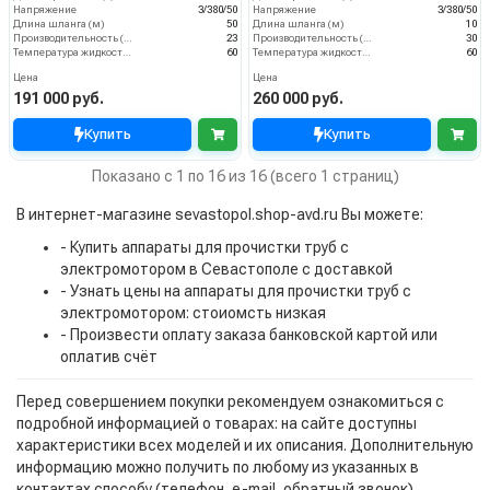
Напряжение
3/380/50
Напряжение
3/380/50
Длина шланга (м)
50
Длина шланга (м)
10
Производительность (л/мин)
23
Производительность (л/мин)
30
Температура жидкости (°С) max
60
Температура жидкости (°С) max
60
Цена
Цена
191 000 руб.
260 000 руб.
Купить
Купить
Показано с 1 по 16 из 16 (всего 1 страниц)
В интернет-магазине sevastopol.shop-avd.ru Вы можете:
- Купить аппараты для прочистки труб с
электромотором в Севастополе с доставкой
- Узнать цены на аппараты для прочистки труб с
электромотором: стоиомсть низкая
- Произвести оплату заказа банковской картой или
оплатив счёт
Перед совершением покупки рекомендуем ознакомиться с
подробной информацией о товарах: на сайте доступны
характеристики всех моделей и их описания. Дополнительную
информацию можно получить по любому из указанных в
контактах способу (телефон, e-mail, обратный звонок).