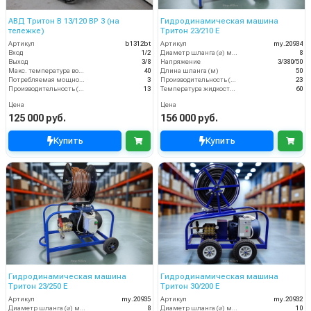
АВД Тритон B 13/120 BP 3 (на
Гидродинамическая машина
тележке)
Тритон 23/210 Е
Артикул
b1312bt
Артикул
my.20934
Вход
1/2
Диаметр шланга (⌀) мм:
8
Выход
3/8
Напряжение
3/380/50
Макс. температура воды (°C)
40
Длина шланга (м)
50
Потребляемая мощность (кВт)
3
Производительность (л/мин)
23
Производительность (л/мин)
13
Температура жидкости (°С) max
60
Цена
Цена
125 000 руб.
156 000 руб.
Купить
Купить
Гидродинамическая машина
Гидродинамическая машина
Тритон 23/250 Е
Тритон 30/200 Е
Артикул
my.20935
Артикул
my.20932
Диаметр шланга (⌀) мм:
8
Диаметр шланга (⌀) мм:
10