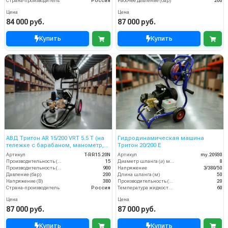
Страна-производитель
Россия
Рабочее давление (бар)
200
Цена
Цена
84 000 руб.
87 000 руб.
Купить
Купить
АВД Тритон AR 15/200 VRT 5.5 T (на
Гидродинамическая машина
тележке с барабаном, манометр,
Тритон 20/200 Е
электрика теплозащитой )
Артикул
T-RR15.20N
Артикул
my.20930
Производительность (л/мин)
15
Диаметр шланга (⌀) мм:
8
Производительность (л/ч)
900
Напряжение
3/380/50
Давление (бар)
200
Длина шланга (м)
50
Напряжение (В)
380
Производительность (л/мин)
20
Страна-производитель
Россия
Температура жидкости (°С) max
60
Цена
Цена
87 000 руб.
87 000 руб.
Купить
Купить