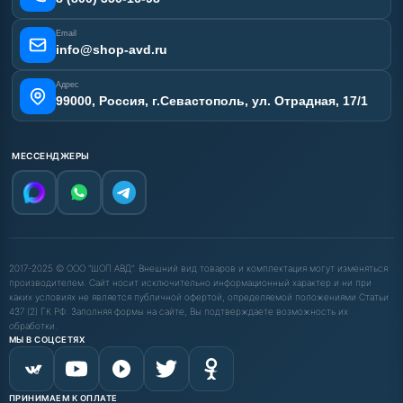
Email
info@shop-avd.ru
Адрес
99000, Россия, г.Севастополь, ул. Отрадная, 17/1
МЕССЕНДЖЕРЫ
2017-2025 © ООО "ШОП АВД". Внешний вид товаров и комплектация могут изменяться
производителем. Сайт носит исключительно информационный характер и ни при
каких условиях не является публичной офертой, определяемой положениями Статьи
437 (2) ГК РФ. Заполняя формы на сайте, Вы подтверждаете возможность их
обработки.
МЫ В СОЦСЕТЯХ
ПРИНИМАЕМ К ОПЛАТЕ