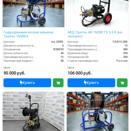
Гидродинамическая машина
АВД Тритон AR 15/200 TS 5.5 R (на
Тритон 15/200 Е
тележке)
Артикул
my.20931
Артикул
T-RR15.20N
Диаметр шланга (⌀) мм:
8
Производительность (л/мин)
15
Напряжение
3/380/50
Производительность (л/ч)
900
Длина шланга (м)
40
Давление (бар)
200
Производительность (л/мин)
15
Напряжение (В)
380
Температура жидкости (°С) max
60
Страна-производитель
Россия
Цена
Цена
95 000 руб.
106 000 руб.
Купить
Купить