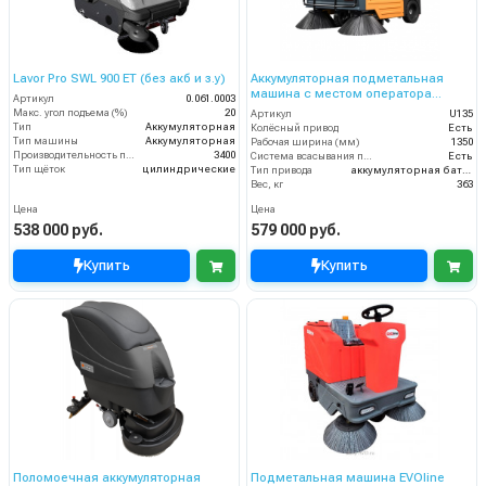
Lavor Pro SWL 900 ET (без акб и з.у)
Аккумуляторная подметальная
машина с местом оператора
Артикул
0.061.0003
Chancee U135
Макс. угол подъема (%)
20
Артикул
U135
Тип
Аккумуляторная
Колёсный привод
Есть
Тип машины
Аккумуляторная
Рабочая ширина (мм)
1350
Производительность по площади (м2/ч)
3400
Система всасывания пыли
Есть
Тип щёток
цилиндрические
Тип привода
аккумуляторная батарея
Вес, кг
363
Цена
Цена
538 000 руб.
579 000 руб.
Купить
Купить
Поломоечная аккумуляторная
Подметальная машина EVOline