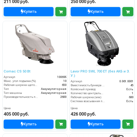
211 000 руб.
250 000 руб.
Купить
Купить
Comac CS 50 Bt
Lavor PRO SWL 700 ET (без АКБ и З.
У.)
Артикул
100699
Макс. угол подъема (%)
10
Артикул
0.061.0001
Рабочая ширина щеток (мм)
650
Вместимость бункера (л)
45
Тип
Аккумуляторная
Колёсный привод
Есть
Тип машины
Аккумуляторная
Количество центральных мусоросборных валиков (шт)
1
Производительность по площади (м2/ч)
2600
Рабочая ширина (мм)
680
Система всасывания пыли
Есть
Цена
Цена
405 000 руб.
426 000 руб.
Купить
Купить