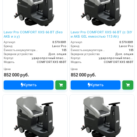
Lavor Pro COMFORT XXS 66 BT (без
Lavor Pro COMFORT XXS 66 BT (с З/У
АКБ и з.у)
и АКБ GEL емкостью 113 Ah)
Артикул
8.579.0001
Артикул
8.579.0001
Бренд
Lavor Pro
Бренд
Lavor Pro
Ёмкость аккумулятора (Ач)
105
Ёмкость аккумулятора (Ач)
105
Зарядное устройство
Доп. опция
Зарядное устройство
Доп. опция
Корпус
ударопрочный пластик
Корпус
ударопрочный пластик
Модель
COMFORT XXS 66 BT
Модель
COMFORT XXS 66 BT
Цена
Цена
852 000 руб.
852 000 руб.
Купить
Купить