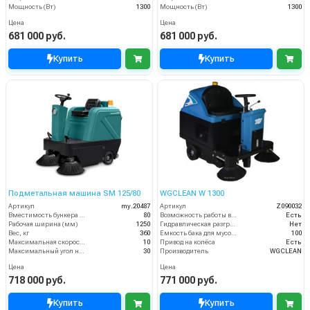
Мощность (Вт)
1300
Мощность (Вт)
1300
Цена
Цена
681 000 руб.
681 000 руб.
Купить
Купить
Подметальная машина SM 125/80
WGCLEAN W 1300
Артикул
my.20487
Артикул
Z090032
Вместимость бункера (л)
80
Возможность работы внутри помещения
Есть
Рабочая ширина (мм)
1250
Гидравлическая разгрузка
Нет
Вес, кг
360
Емкость бака для мусора (л)
100
Максимальная скорость движения (км/ч)
10
Привод на колёса
Есть
Максимальный угол наклона (%)
30
Производитель
WGCLEAN
Цена
Цена
718 000 руб.
771 000 руб.
Купить
Купить