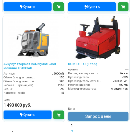
Купить
Купить
Аккумуляторная коммунальная
RCM OТТО (E top)
машина U200CAR
Артикул
----
Площадь поверхности фильтра
6 кв.м
Артикул
U200CAR
Производитель
RCM
Объем бака для грязной воды, л
150
Производительность по площади
7000 кв.м/ч
Объем бака для чистой воды, л
200
Рабочая ширина
1400 мм
Рабочая ширина (мм)
2050
Место для оператора
с сидением
Вес, кг
990
Напряжение (В)
48
Цена
1 493 000 руб.
Цена
Купить
Запрос цены
1
2