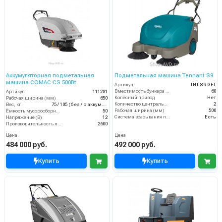
Аккумуляторная подметальная
Подметальная машина Tennant S9
машина COMAC CS 500Bt
Артикул
TNT-S9-GEL
Вместимость бункера (л)
60
Артикул
111281
Колёсный привод
Нет
Рабочая ширина (мм)
650
Количество центральных мусоросборных валиков (шт)
2
Вес, кг
75 / 105 (без / с аккумуляторами)
Рабочая ширина (мм)
500
Ёмкость мусоросборника (л)
50
Система всасывания пыли
Есть
Напряжение (В)
12
Производительность по площади (м2/ч)
2600
Цена
Цена
484 000 руб.
492 000 руб.
Купить
Купить