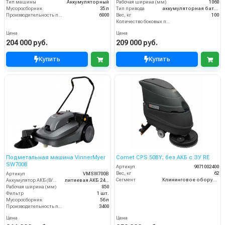
Тип машины
Аккумуляторный
Рабочая ширина (мм)
1060
Мусоросборник
35 л
Тип привода
аккумуляторная батарея
Производительность по площади (м2/ч)
6000
Вес, кг
100
Количество боковых подметальных щёток (шт)
Цена
Цена
204 000 руб.
209 000 руб.
Купить
Купить
Подметальная машина VinnerMyer
Comet CPS 50BY; без АКБ с ЗУ RE
SW700B
Артикул
9071002400
Вес, кг
62
Артикул
VMSW700B
Сегмент
Клининговое оборудование
Аккумулятор АКБ (В/А·ч)
литиевая АКБ 24Ач
Рабочая ширина (мм)
850
Фильтр
1 шт.
Мусоросборник
56 л
Производительность по площади (м2/ч)
3400
Цена
Цена