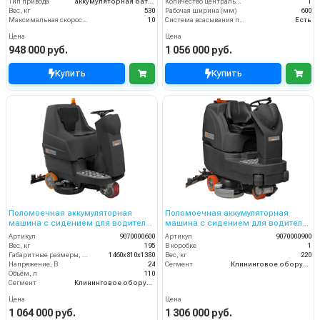
Тип привода
аккумуляторная батарея
Количество центральных мусоросборных валиков (шт)
1
Вес, кг
530
Рабочая ширина (мм)
600
Максимальная скорость движения (км/ч)
10
Система всасывания пыли
Есть
Цена
Цена
948 000 руб.
1 056 000 руб.
Купить
Купить
Поломоечная аккумуляторная
Поломоечная аккумуляторная
машина с сидением для водителя
машина с сидением для водителя
Comet CRS 85BYT; без АКБ ЗУ
Comet CRS 90BT; без АКБ и ЗУ
Артикул
9070000600
Артикул
9070000900
Вес, кг
195
В коробке
1
Габаритные размеры, мм
1460x810x1380
Вес, кг
220
Напряжение, В
24
Сегмент
Клининговое оборудование
Объём, л
110
Сегмент
Клининговое оборудование
Цена
Цена
1 064 000 руб.
1 306 000 руб.