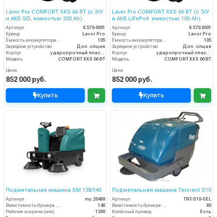
Lavor Pro COMFORT XXS 66 BT (с З/У
Lavor Pro COMFORT XXS 66 BT (с З/У
и АКБ GEL емкостью 200 Ah)
и АКБ LiFePo4 емкостью 100 Ah)
Артикул
8.579.0001
Артикул
8.579.0001
Бренд
Lavor Pro
Бренд
Lavor Pro
Ёмкость аккумулятора (Ач)
105
Ёмкость аккумулятора (Ач)
105
Зарядное устройство
Доп. опция
Зарядное устройство
Доп. опция
Корпус
ударопрочный пластик
Корпус
ударопрочный пластик
Модель
COMFORT XXS 66 BT
Модель
COMFORT XXS 66 BT
Цена
Цена
852 000 руб.
852 000 руб.
Купить
Купить
Подметальная машина SM 138/140
Подметальная машина Tennant S10
Артикул
my.20488
Артикул
TNT-S10-GEL
Вместимость бункера (л)
140
Вместимость бункера (л)
80
Рабочая ширина (мм)
1380
Колёсный привод
Есть