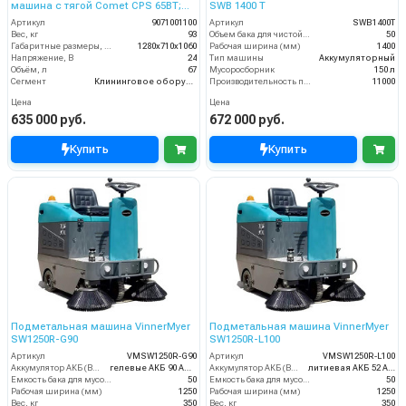
машина с тягой Comet CPS 65BT;
SWB 1400 T
без АКБ и ЗУ
Артикул
9071001100
Артикул
SWB1400T
Вес, кг
93
Объем бака для чистой воды, л
50
Габаритные размеры, мм
1280x710x1060
Рабочая ширина (мм)
1400
Напряжение, В
24
Тип машины
Аккумуляторный
Объём, л
67
Мусоросборник
150 л
Сегмент
Клининговое оборудование
Производительность по площади (м2/ч)
11000
Цена
Цена
635 000 руб.
672 000 руб.
Купить
Купить
Подметальная машина VinnerMyer
Подметальная машина VinnerMyer
SW1250R-G90
SW1250R-L100
Артикул
VMSW1250R-G90
Артикул
VMSW1250R-L100
Аккумулятор АКБ (В/А·ч)
гелевые АКБ 90 Ач С20
Аккумулятор АКБ (В/А·ч)
литиевая АКБ 52 Ач С2
Емкость бака для мусора (л)
50
Емкость бака для мусора (л)
50
Рабочая ширина (мм)
1250
Рабочая ширина (мм)
1250
Вес, кг
350
Вес, кг
350