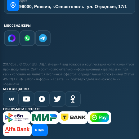
Адрес
99000, Россия, г.Севастополь, ул. Отрадная, 17/1
МЕССЕНДЖЕРЫ
2017-2025 © ООО "ШОП АВД". Внешний вид товаров и комплектация могут изменяться
производителем. Сайт носит исключительно информационный характер и ни при
каких условиях не является публичной офертой, определяемой положениями Статьи
437 (2) ГК РФ. Заполняя формы на сайте, Вы подтверждаете возможность их
обработки.
МЫ В СОЦСЕТЯХ
ПРИНИМАЕМ К ОПЛАТЕ
С НДС