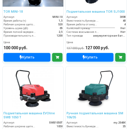
TOR MINI-18
Подметальная машина TOR SJ1000
Артикул
MINI-18
Артикул
3090
Время работы (ч)
1,5
Вместимость бункера (л)
40
Рабочая ширина щеток (мм)
520
Время работы от аккумуляторов (ч)
4
Уровень шума (дБ)
65
Колёсный привод
Нет
Время полной зарядки аккумулятора (ч)
2,5
Система всасывания пыли
Нет
Производительность по площади (м2/ч)
1200
Тип привода
аккумуляторная батарея
Цена
Цена
100 000 руб.
127 000 руб.
137 000 руб.
Купить
Купить
Подметальная машина EVOline
Ручная подметальная машина SM
SWB 1050 T
106/35
Артикул
SWB1050T
Артикул
my.20486
Рабочая ширина щетки, мм
1050
Вместимость бункера (л)
35