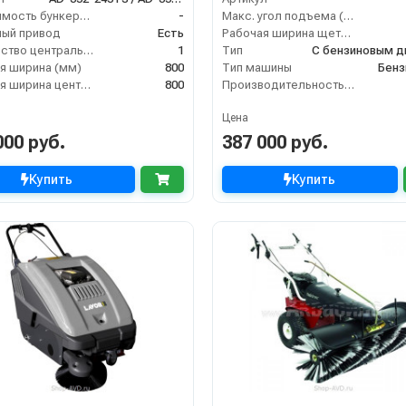
Вместимость бункера (л)
-
Макс. угол подъема (%)
ый привод
Есть
Рабочая ширина щеток (мм)
Количество центральных мусоросборных валиков (шт)
1
Тип
я ширина (мм)
800
Тип машины
Бенз
Рабочая ширина центральной щётки (мм)
800
Производительность по площади (м2/ч)
Цена
000 руб.
387 000 руб.
Купить
Купить