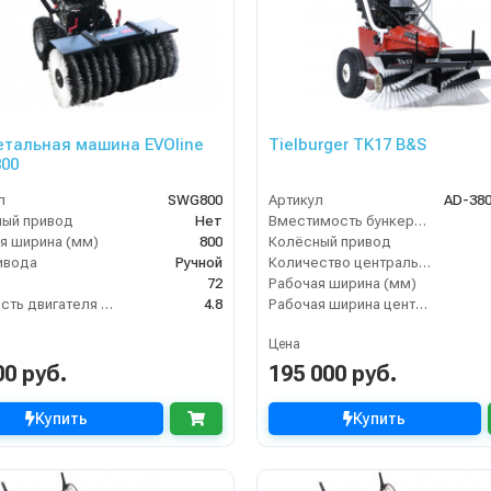
тальная машина EVOline
Tielburger TK17 B&S
00
л
SWG800
Артикул
AD-38
ый привод
Нет
Вместимость бункера (л)
я ширина (мм)
800
Колёсный привод
ивода
Ручной
Количество центральных мусоросборных валиков (шт)
72
Рабочая ширина (мм)
Мощность двигателя (кВт)
4.8
Рабочая ширина центральной щётки (мм)
Цена
00 руб.
195 000 руб.
Купить
Купить