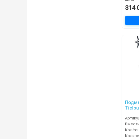
314 
Подм
Tielb
Артику
Колёсн