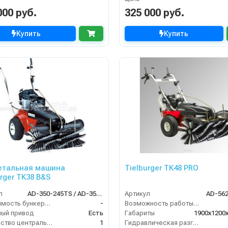
000 руб.
325 000 руб.
Купить
Купить
етальная машина
Tielburger TK48 PRO
urger TK38 B&S
л
AD-350-245TS / AD-350-045TS
Артикул
AD-56
Вместимость бункера (л)
-
Возможность работы внутри помещения
ый привод
Есть
Габариты
1900х1200
Количество центральных мусоросборных валиков (шт)
1
Гидравлическая разгрузка