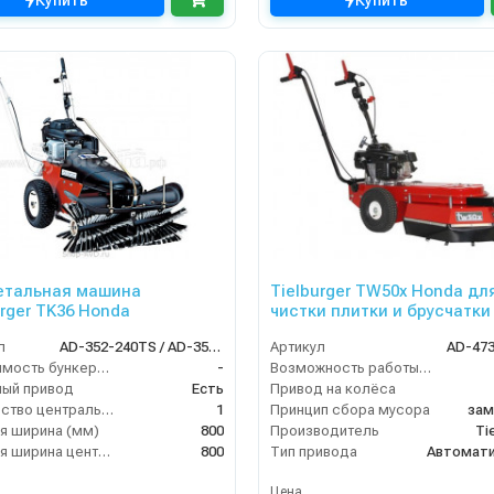
Купить
Купить
етальная машина
Tielburger TW50x Honda дл
urger TK36 Honda
чистки плитки и брусчатки
л
AD-352-240TS / AD-352-040TS
Артикул
AD-47
Вместимость бункера (л)
-
Возможность работы внутри помещения
ый привод
Есть
Привод на колёса
Количество центральных мусоросборных валиков (шт)
1
Принцип сбора мусора
зам
я ширина (мм)
800
Производитель
Ti
Рабочая ширина центральной щётки (мм)
800
Тип привода
Автомати
Цена