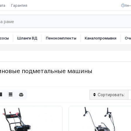
ата
Гарантия
пн–
сосы
Шланги ВД
Пенокомплекты
Каналопромывки
Оч
иновые подметальные машины
Сортировать: