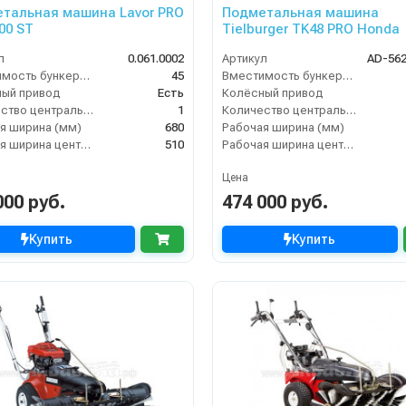
тальная машина Lavor PRO
Подметальная машина
00 ST
Tielburger TK48 PRO Honda
л
0.061.0002
Артикул
AD-56
Вместимость бункера (л)
45
Вместимость бункера (л)
ый привод
Есть
Колёсный привод
Количество центральных мусоросборных валиков (шт)
1
Количество центральных мусоросборных валиков (шт)
я ширина (мм)
680
Рабочая ширина (мм)
Рабочая ширина центральной щётки (мм)
510
Рабочая ширина центральной щётки (мм)
Цена
000 руб.
474 000 руб.
Купить
Купить