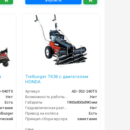
Купить
я
Tielburger TK36 с двигателем
HONDA
3-040TS
Артикул
AD-352-240TS
Нет
Возможность работы внутри помещения
Нет
Есть
Габариты
1900х800х890 мм
етание
Гидравлическая разгрузка
Нет
elburger
Привод на колёса
Есть
ческий
Принцип сбора мусора
заметание
Цена