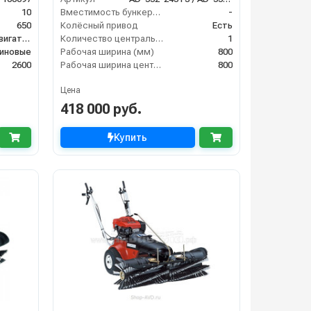
10
Вместимость бункера (л)
-
650
Колёсный привод
Есть
С бензиновым двигателем
Количество центральных мусоросборных валиков (шт)
1
иновые
Рабочая ширина (мм)
800
2600
Рабочая ширина центральной щётки (мм)
800
Цена
418 000 руб.
Купить