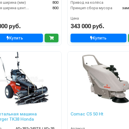
я ширина (мм)
800
Привод на колёса
Рабочая ширина центральной щётки (мм)
800
Принцип сбора мусора
зам
Цена
000 руб.
343 000 руб.
Купить
Купить
етальная машина
Comac CS 50 Ht
urger TK38 Honda
л
AD-352-245TS / AD-352-045TS
Артикул