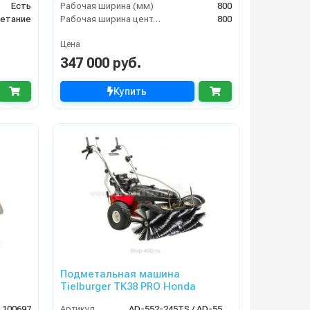
Есть
Рабочая ширина (мм)
800
етание
Рабочая ширина центральной щётки (мм)
800
Цена
347 000 руб.
Купить
Подметальная машина
Tielburger TK38 PRO Honda
100697
Артикул
AD-552-245TS / AD-552-045TS