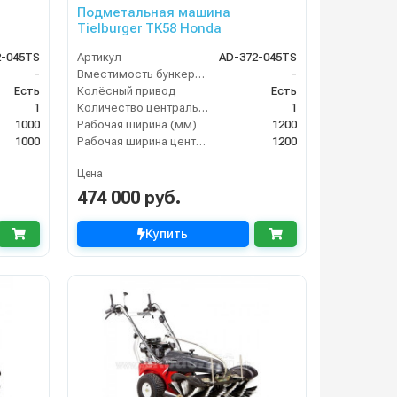
Подметальная машина
Tielburger TK58 Honda
2-045TS
Артикул
AD-372-045TS
-
Вместимость бункера (л)
-
Есть
Колёсный привод
Есть
1
Количество центральных мусоросборных валиков (шт)
1
1000
Рабочая ширина (мм)
1200
1000
Рабочая ширина центральной щётки (мм)
1200
Цена
474 000 руб.
Купить