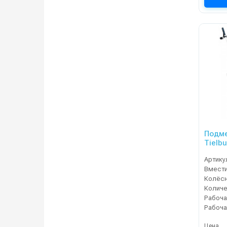
Подм
Tielb
Артику
Колёсн
Рабоча
Цена