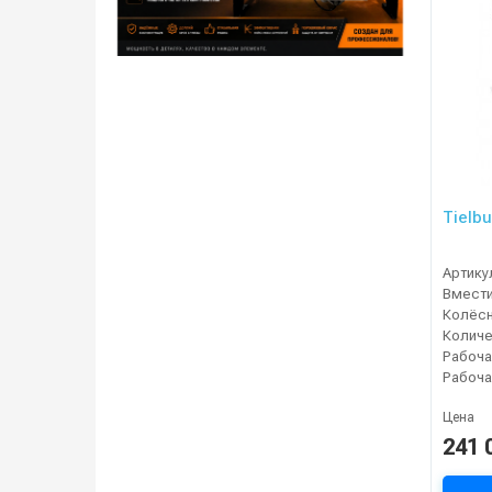
Tielb
Артику
Колёсн
Рабоча
Цена
241 