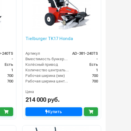
Tielburger TK17 Honda
0-240TS
Артикул
AD-381-240TS
-
Вместимость бункера (л)
-
Есть
Колёсный привод
Есть
1
Количество центральных мусоросборных валиков (шт)
1
700
Рабочая ширина (мм)
700
700
Рабочая ширина центральной щётки (мм)
700
Цена
214 000 руб.
Купить