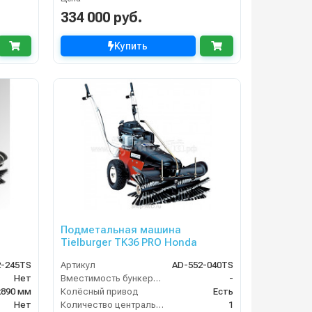
334 000 руб.
Купить
Подметальная машина
Tielburger TK36 PRO Honda
2-245TS
Артикул
AD-552-040TS
Нет
Вместимость бункера (л)
-
х890 мм
Колёсный привод
Есть
Нет
Количество центральных мусоросборных валиков (шт)
1