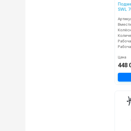
Подме
SWL 7
Артику
Колёсн
Рабоча
Цена
448 