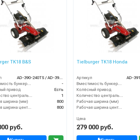
urger TK18 B&S
Tielburger TK18 Honda
л
AD-390-240TS / AD-390-040TS
Артикул
AD-39
Вместимость бункера (л)
-
Вместимость бункера (л)
ый привод
Есть
Колёсный привод
Количество центральных мусоросборных валиков (шт)
1
Количество центральных мусоросборных валиков (шт)
я ширина (мм)
800
Рабочая ширина (мм)
Рабочая ширина центральной щётки (мм)
800
Рабочая ширина центральной щётки (мм)
Цена
000 руб.
279 000 руб.