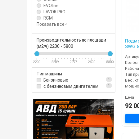
EVOline
LAVOR PRO
RCM
Показать все
Производительность по площади
Подме
SWG 8
(м2/ч)
2200
-
5800
Артику
Колёсн
2200
2209
2297
2600
5800
Рабоча
Тип машины
Тип пр
Бензиновые
1
Вес, кг
c бензиновым двигателем
1
Цена
92 0