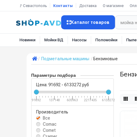
🚩Севастополь
Контакты
Доставка
О магазине
Опл
Каталог товаров
Новинки
Мойки ВД
Насосы
Поломойки
Пыле
Подметальные машины
Бензиновые
Бенз
Параметры подбора
Цена:
91692
-
6133272
руб
91692
137148
605963
2217435
6133272
Производитель
Все
Comac
Comet
Cramer