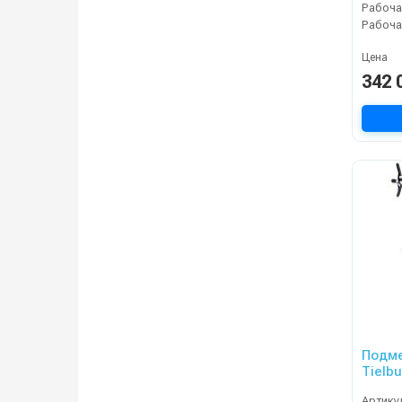
Рабоча
Цена
342 
Подм
Tielb
Артику