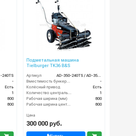
Подметальная машина
Tielburger TK36 B&S
1-240TS
Артикул
AD-350-240TS / AD-350-040TS
-
Вместимость бункера (л)
-
Есть
Колёсный привод
Есть
1
Количество центральных мусоросборных валиков (шт)
1
800
Рабочая ширина (мм)
800
800
Рабочая ширина центральной щётки (мм)
800
Цена
300 000 руб.