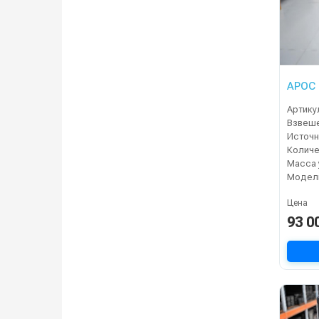
АРОС 
Артику
Модел
Цена
93 0