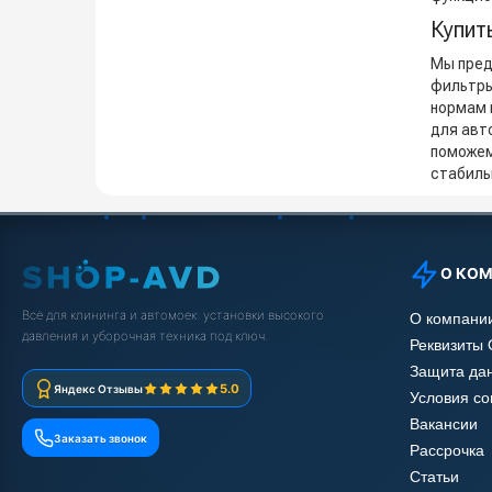
Купит
Мы пре
фильтры
нормам 
для авт
поможе
стабиль
О КО
Всё для клининга и автомоек: установки высокого
О компани
давления и уборочная техника под ключ.
Реквизиты
Защита да
5.0
Яндекс Отзывы
Условия с
Вакансии
Заказать звонок
Рассрочка
Статьи