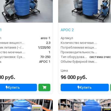
1
АРОС 2
л
aros-1
Артикул
Взвешенные вещества (мл/л)
2.3
Количество моечных постов (шт)
Источник питания (~/В/Гц)
1/220/50
Потребляемая мощность (кВт)
Количество моечных постов (шт)
1
Производительность (л/ч)
Масса установки: Сухая - Залитая:
70-250
Тип оборудования
ь
АРОС 1
Объём буферной ёмкости (л)
Цена
00 руб.
96 000 руб.
Купить
Купить