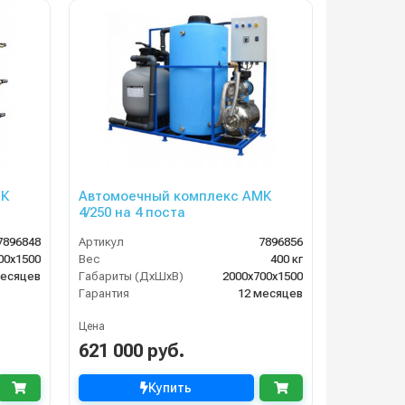
МК
Автомоечный комплекс АМК
4/250 на 4 поста
7896848
Артикул
7896856
00х1500
Вес
400 кг
месяцев
Габариты (ДхШхВ)
2000х700х1500
Гарантия
12 месяцев
Цена
621 000 руб.
Купить