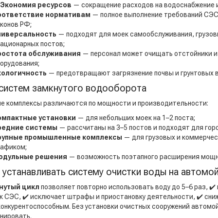
Экономия ресурсов
— сокращение расходов на водоснабжение 
оответствие нормативам
— полное выполнение требований СЭС,
конов РФ;
ниверсальность
— подходят для моек самообслуживания, грузов
ационарных постов;
ростота обслуживания
— персонал может очищать отстойники и
орудования;
кологичность
— предотвращают загрязнение почвы и грунтовых в
систем замкнутого водооборота
е комплексы различаются по мощности и производительности:
омпактные установки
— для небольших моек на 1–2 поста;
редние системы
— рассчитаны на 3–5 постов и подходят для гор
рупные промышленные комплексы
— для грузовых и коммерчес
афиком;
одульные решения
— возможность поэтапного расширения мощн
 устанавливать систему очистки воды на автомо
нутый цикл
позволяет повторно использовать воду до 5–6 раз, ✔️
к СЭС, ✔️ исключает штрафы и приостановку деятельности, ✔️ сни
конкурентоспособным. Без установки очистных сооружений автомой
нировать.