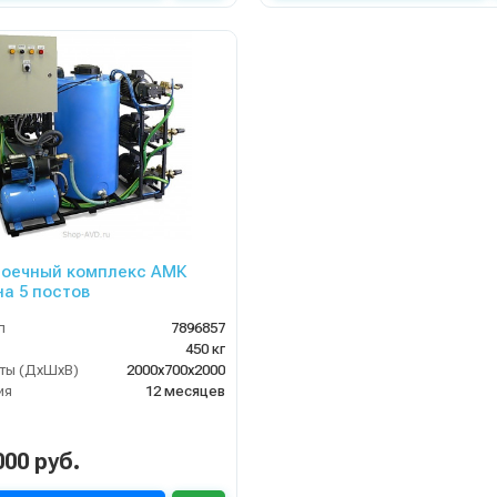
оечный комплекс АМК
на 5 постов
л
7896857
450 кг
ты (ДхШхВ)
2000х700х2000
ия
12 месяцев
000 руб.