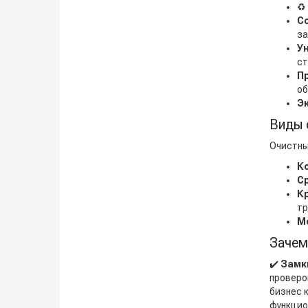
♻️
С
за
У
ст
П
об
Э
Виды 
Очистны
К
С
К
тр
М
Зачем
✔️
Замк
проверо
бизнес 
функцио