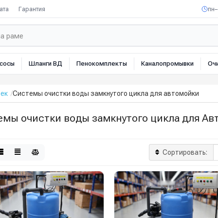
ата
Гарантия
пн–
сосы
Шланги ВД
Пенокомплекты
Каналопромывки
Оч
оек
Системы очистки воды замкнутого цикла для автомойки
емы очистки воды замкнутого цикла для Ав
Сортировать: