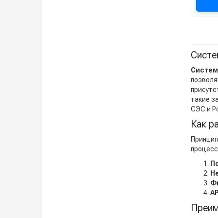
Систе
Систем
позволя
присутс
такие з
СЭС и Р
Как р
Принцип
процесс
П
Н
Ф
А
Преим