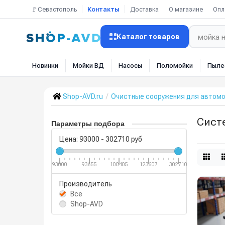
🚩Севастополь
Контакты
Доставка
О магазине
Опл
Каталог товаров
Новинки
Мойки ВД
Насосы
Поломойки
Пыле
Shop-AVD.ru
Очистные сооружения для автом
Сист
Параметры подбора
Цена:
93000
-
302710
руб
93000
93655
100405
123607
302710
Производитель
Все
Shop-AVD