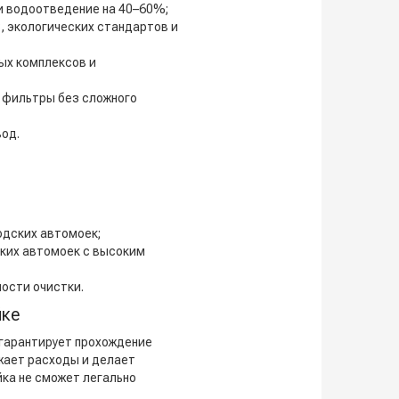
и водоотведение на 40–60%;
 экологических стандартов и
ых комплексов и
 фильтры без сложного
од.
одских автомоек;
ких автомоек с высоким
ости очистки.
йке
 гарантирует прохождение
жает расходы и делает
ка не сможет легально