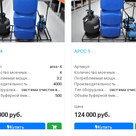
4
АРОС 5
л
aros-4
Артикул
Количество моечных постов (шт)
4
Количество моечных постов (шт)
Потребляемая мощность (кВт)
3.2
Потребляемая мощность (кВт)
Производительность (л/ч)
4000
Производительность (л/ч)
Тип оборудования
система очистки воды
Тип оборудования
Объём буферной ёмкости (л)
500
Объём буферной ёмкости (л)
Цена
000 руб.
124 000 руб.
Купить
Купить