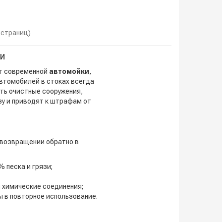
1 страниц)
и
т современной
автомойки
,
втомобилей в стоках всегда
ать
очистные сооружения
,
зу и приводят к штрафам от
 возвращении обратно в
 песка и грязи;
 химические соединения;
в повторное использование.