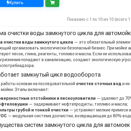
Купить
Показано с 1 по 10 из 10 (всего 
ма очистки воды замкнутого цикла для автомойк
а очистки воды замкнутого цикла
— это обязательный элемен
ющий организовать экологически безопасный бизнес. При мойке а
твуют песок, глина, реагенты, топливо и масла. Если не использов
агрязнения попадают в канализацию, создают экологическую угро
оспотребнадзора.
аботает замкнутый цикл водооборота
 работы основан на последовательной
очистке сточных вод
и их
 мойки. Этапы включают:
оверхностные отстойники и пескоуловители
— удаляют до 70%
ефтеловушки
— задерживают нефтепродукты, топливо и масла;
ильтры грубой и тонкой очистки
— устраняют мелкие примеси и
РОС
— модульная система доочистки, возвращающая до 80% воды 
ущества систем замкнутого цикла для автомоек