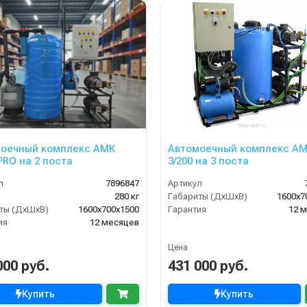
оечный комплекс АМК
Автомоечный комплекс А
 PRO на 2 поста
3/200 на 3 поста
л
7896847
Артикул
280 кг
Габариты (ДхШхВ)
1600х7
ты (ДхШхВ)
1600х700х1500
Гарантия
12 
ия
12 месяцев
Цена
000 руб.
431 000 руб.
Купить
Купить