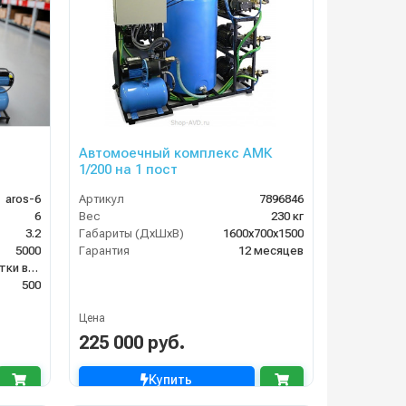
Автомоечный комплекс АМК
1/200 на 1 пост
aros-6
Артикул
7896846
6
Вес
230 кг
3.2
Габариты (ДхШхВ)
1600х700х1500
5000
Гарантия
12 месяцев
система очистки воды
500
Цена
225 000 руб.
Купить