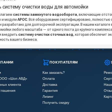
ь систему очистки воды для автомойки
длагаем
системы замкнутого водооборота
, включающие отсто
 и модули
АРОС
. Всё оборудование сертифицировано, полностью
и разработано для долгосрочной эксплуатации. В нашем каталоге
омойки любого масштаба — от одного поста до крупного комплекса.
м внедрить
систему очистки сточных вод
, которая обеспечит э
ность вашего бизнеса.
МПАНИИ
ПОКУПАТЕЛЯМ
и
Как заказать?
Ремо
 ООО «Шоп АВД»
Оплата
Сер
нных клиента
Доставка
Наши
оглашения
Гарантия
Отзы
Лизинг
Карт
Получить скидку