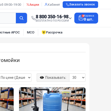
сб 09:00–19:00
Акции
Кабинет
Заказать звонок
8 800 350-16-98
Корзина
0
0 шт.
БЕСПЛАТНО ПО РОССИИ
истные АРОС
МСО
Рассрочка
томойки
Показывать: