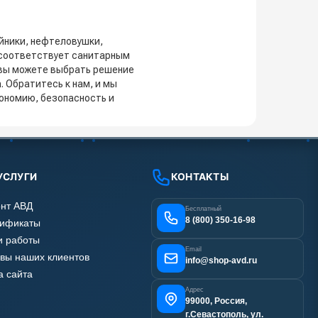
йники, нефтеловушки,
 соответствует санитарным
 вы можете выбрать решение
 Обратитесь к нам, и мы
кономию, безопасность и
УСЛУГИ
КОНТАКТЫ
нт АВД
Бесплатный
8 (800) 350-16-98
тификаты
 работы
Email
вы наших клиентов
info@shop-avd.ru
а сайта
Адрес
99000, Россия,
г.Севастополь, ул.