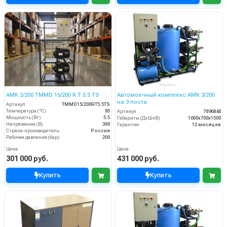
АМК 2/200 TMMD 15/200 R T 5.5 TS
Автомоечный комплекс АМК 3/200
на 3 поста
Артикул
TMMD15/200RT5.5TS
Температура (°C)
85
Артикул
7896848
Мощность (Вт)
5.5
Габариты (ДхШхВ)
1600х700х1500
Напряжение (В)
380
Гарантия
12 месяцев
Страна-производитель
Россия
Рабочее давление (бар)
200
Цена
Цена
301 000 руб.
431 000 руб.
Купить
Купить