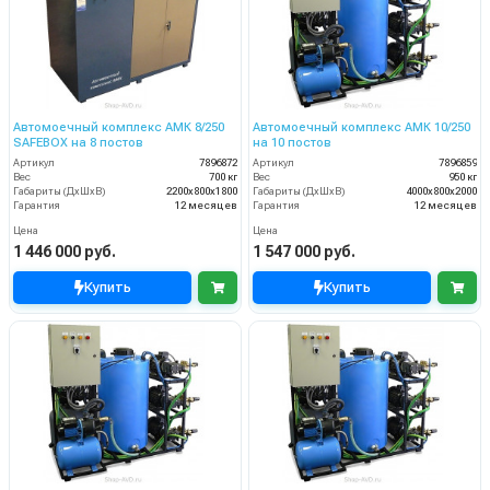
Автомоечный комплекс АМК 8/250
Автомоечный комплекс АМК 10/250
SAFEBOX на 8 постов
на 10 постов
Артикул
7896872
Артикул
7896859
Вес
700 кг
Вес
950 кг
Габариты (ДхШхВ)
2200х800х1800
Габариты (ДхШхВ)
4000х800х2000
Гарантия
12 месяцев
Гарантия
12 месяцев
Цена
Цена
1 446 000 руб.
1 547 000 руб.
Купить
Купить