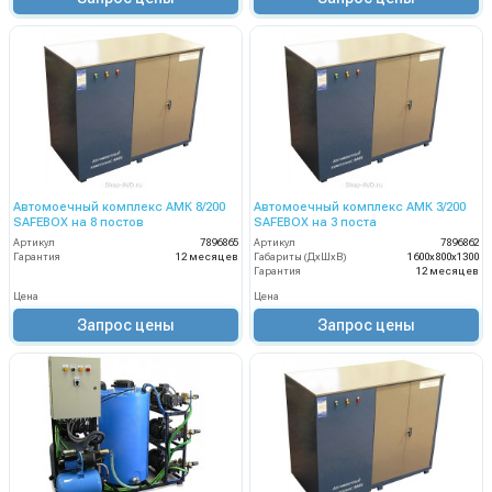
Автомоечный комплекс АМК 8/200
Автомоечный комплекс АМК 3/200
SAFEBOX на 8 постов
SAFEBOX на 3 поста
Артикул
7896865
Артикул
7896862
Гарантия
12 месяцев
Габариты (ДхШхВ)
1600х800х1300
Гарантия
12 месяцев
Цена
Цена
Запрос цены
Запрос цены