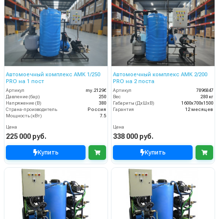
Автомоечный комплекс АМК 1/250
Автомоечный комплекс АМК 2/200
PRO на 1 пост
PRO на 2 поста
Артикул
my.21296
Артикул
7896847
Давление (бар)
250
Вес
280 кг
Напряжение (В)
380
Габариты (ДхШхВ)
1600х700х1500
Страна-производитель
Россия
Гарантия
12 месяцев
Мощность (кВт)
7.5
Цена
Цена
225 000 руб.
338 000 руб.
Купить
Купить