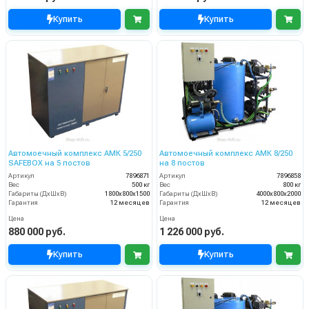
Купить
Купить
Автомоечный комплекс АМК 5/250
Автомоечный комплекс АМК 8/250
SAFEBOX на 5 постов
на 8 постов
Артикул
7896871
Артикул
7896858
Вес
500 кг
Вес
800 кг
Габариты (ДхШхВ)
1800х800х1500
Габариты (ДхШхВ)
4000х800х2000
Гарантия
12 месяцев
Гарантия
12 месяцев
Цена
Цена
880 000 руб.
1 226 000 руб.
Купить
Купить