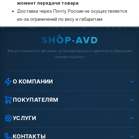
момент передачи товара
Доставка через Почту России не осуществляется
из-за ограничений по весу и габаритам
Всё для клининга и автомоек: установки высокого давления и уборочная
техника под ключ.
О КОМПАНИИ
О компании
Реквизиты ООО «Шоп АВД»
ПОКУПАТЕЛЯМ
Защита данных клиента
Как заказать?
Условия соглашения
Оплата
УСЛУГИ
Вакансии
Доставка
Ремонт АВД
Рассрочка
Гарантия
Сертификаты
КОНТАКТЫ
Статьи