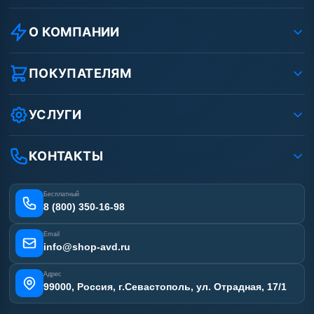
О КОМПАНИИ
О компании
Реквизиты ООО «Шоп АВД»
ПОКУПАТЕЛЯМ
Защита данных клиента
Как заказать?
Условия соглашения
Оплата
УСЛУГИ
Вакансии
Доставка
Ремонт АВД
Рассрочка
Гарантия
Сертификаты
КОНТАКТЫ
Статьи
Лизинг
Наши работы
Получить скидку
Отзывы наших клиентов
Бесплатный
Карта сайта
8 (800) 350-16-98
Email
info@shop-avd.ru
Адрес
99000, Россия, г.Севастополь, ул. Отрадная, 17/1